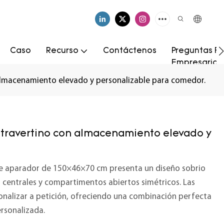
Caso
Recurso
Contáctenos
Preguntas Fr
Empresarial
lmacenamiento elevado y personalizable para comedor.
travertino con almacenamiento elevado y
ste aparador de 150×46×70 cm presenta un diseño sobrio
s centrales y compartimentos abiertos simétricos. Las
rsonalizar a petición, ofreciendo una combinación perfecta
ersonalizada.