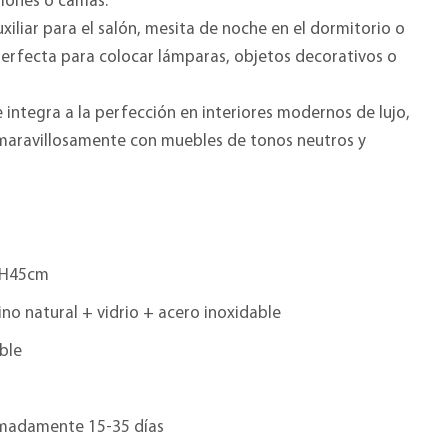
illones o camas.
xiliar para el salón, mesita de noche en el dormitorio o
erfecta para colocar lámparas, objetos decorativos o
e integra a la perfección en interiores modernos de lujo,
maravillosamente con muebles de tonos neutros y
*H45cm
ino natural + vidrio + acero inoxidable
ble
madamente 15-35 días