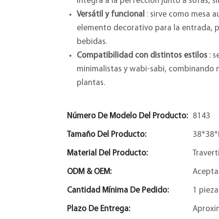
integra a la perfección junto a sofás, s
Versátil y funcional
: sirve como mesa au
elemento decorativo para la entrada, p
bebidas.
Compatibilidad con distintos estilos
: s
minimalistas y wabi-sabi, combinando 
plantas.
Número De Modelo Del Producto:
8143
Tamaño Del Producto:
38*38
Material Del Producto:
Travert
ODM & OEM:
Acepta
Cantidad Mínima De Pedido:
1 pieza
Plazo De Entrega:
Aproxi