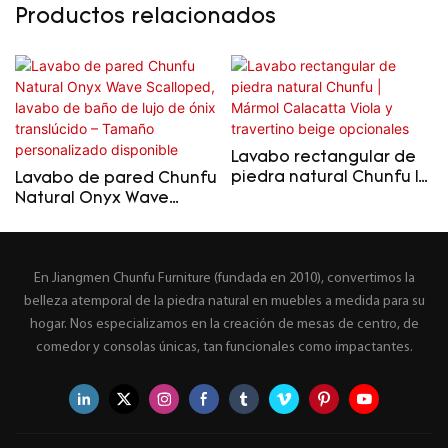
Productos relacionados
Lavabo rectangular de
piedra natural Chunfu |
Lavabo de pared Chunfu
Mármol Calacatta Viola
Natural Onyx Wave
y travertino beige
Scalloped, lavabo de
opcionales
baño de lujo de ónix
translúcido – Tamaño
En Jiangmen Chunfu Furniture (fundada en 2010), convertimos la
personalizado
disponible
belleza atemporal de la piedra natural en muebles a medida para su
hogar. Nos especializamos en la creación de mesas de centro, de
comedor y consolas únicas, tan funcionales como impactantes.