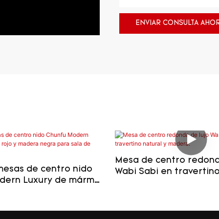
ENVIAR CONSULTA AHO
Mesa de centro redond
mesas de centro nido
Wabi Sabi en travertino
dern Luxury de mármol
madera.
era negra para sala de