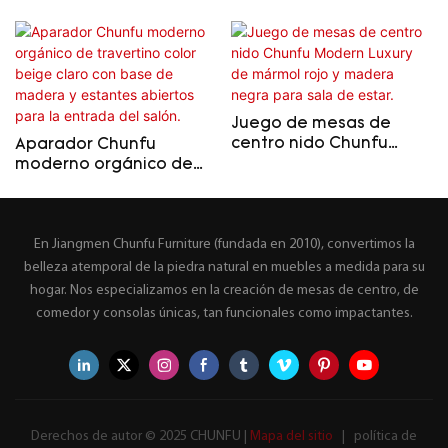
Juego de mesas de
centro nido Chunfu
Aparador Chunfu
Modern Luxury de
moderno orgánico de
mármol rojo y madera
travertino color beige
negra para sala de
claro con base de
estar.
madera y estantes
En Jiangmen Chunfu Furniture (fundada en 2010), convertimos la
abiertos para la entrada
del salón.
belleza atemporal de la piedra natural en muebles a medida para su
hogar. Nos especializamos en la creación de mesas de centro, de
comedor y consolas únicas, tan funcionales como impactantes.
Derechos de autor © 2025 CHUNFU |
Mapa del sitio
|
política de