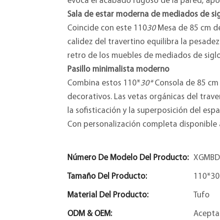
evoca el acabado rugoso de la pared, apor
Sala de estar moderna de mediados de sigl
Coincide con este 110
30
Mesa de 85 cm de 
calidez del travertino equilibra la pesadez
retro de los muebles de mediados de siglo
Pasillo minimalista moderno
Combina estos 110*
30*
Consola de 85 cm d
decorativos. Las vetas orgánicas del trav
la sofisticación y la superposición del espa
Con personalización completa disponible 
Número De Modelo Del Producto:
XGMBD
Tamaño Del Producto:
110*30
Material Del Producto:
Tufo
ODM & OEM:
Acepta