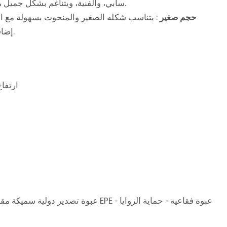
سابي، والفنية، ويتناغم بشكل جميل مع المنسوجات المحايدة والخشب والنباتات.
حجم صغير
: يتناسب شكله الصغير والمنحوت بسهولة مع الزو
إضافة متعددة الاستخدامات لأي مساحة منسقة.
40 × 40 × ارتفاع 5
ق
عبوة تصدير دولية سميكة مقاومة للتبخير - قطن EPE - عبوة فقاعية - حماية الزوايا