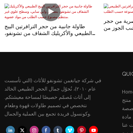
صرية من حجر
طاولة جانبية من حجر الترافرتين البيج
شب الجوز من
الطبيعي والأكريليك الشفاف من تشونفو،
 حسب الطلب
بتصميم وابي سابي، وسطح علوي غير
منتظم مصنوع حسب الطلب من مواد
عضوية.
QUI
في شركة جيانغمن تشونفو للأثاث (التي تأسست
عام ٢٠١٠)، نُحوّل جمال الحجر الطبيعي الخالد
Hom
إلى أثاث مُصمّم خصيصًا لمساحة معيشتكم.
منتج
نتخصص في تصميم طاولات قهوة وطعام
صصة
وكونسول فريدة تجمع بين العملية والجمال.
مادة
 عنا