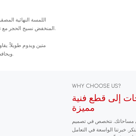
اللمسة النهائية المصقو
المنخفض نسيج الحجر مع توفير إحساس ناعم وملموس ينضح بالفخامة البسيطة.
متين ويدوم طويلاً: يقا
ويحافظ على جماله الأصلي لعقود مع الحد الأدنى من العناية.
WHY CHOOSE US?
ات إلى قطع فنية
مميزة
لى مساحاتك. نتخصص في تصميم
كر. خبرتنا الواسعة في التعامل