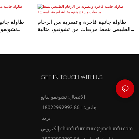
طاولة جانبية فاخرة وعصرية من الرخام
طاولة جانب
الطبيعي بنمط مربعات من تشونفو، مثالية
تشونفو،
لغرفة المعيشة
GET IN TOUCH WITH US
الاتصال: تشونفو ليانغ
هاتف: +86 18022992992
بريد
chunfufurniture@jmchunfu.com
إلكتروني: