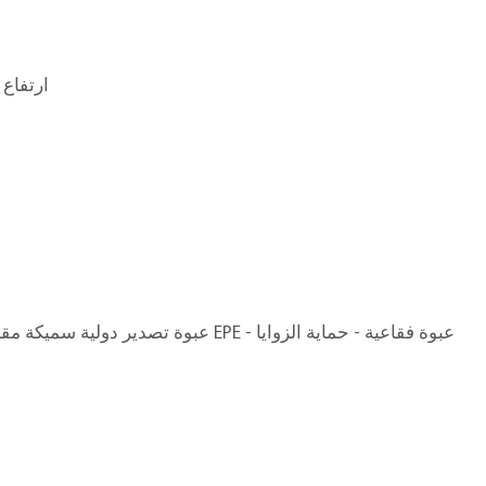
200 × 45 × ارتفاع 82 سم
ق
عبوة تصدير دولية سميكة مقاومة للتبخير - قطن EPE - عبوة فقاعية - حماية الزوايا