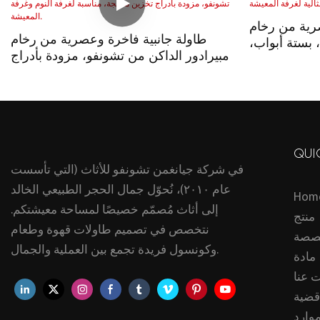
صرية من رخام
طاولة جانبية فاخرة وعصرية من رخام
، بستة أبواب،
إمبيرادور الداكن من تشونفو، مزودة بأدراج
تخزين مدمجة، مناسبة لغرفة النوم وغرفة
المعيشة.
QUI
في شركة جيانغمن تشونفو للأثاث (التي تأسست
عام ٢٠١٠)، نُحوّل جمال الحجر الطبيعي الخالد
Hom
إلى أثاث مُصمّم خصيصًا لمساحة معيشتكم.
منتج
نتخصص في تصميم طاولات قهوة وطعام
صصة
وكونسول فريدة تجمع بين العملية والجمال.
مادة
 عنا
قضية
موارد