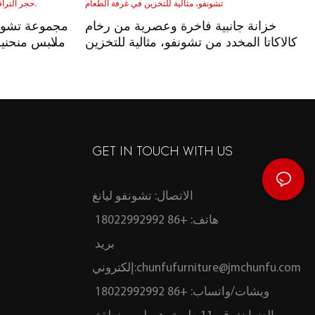
خزانة جانبية فاخرة وعصرية من رخام
مجموعة تشونف
كالاكاتا المخدد من تشونفو، مثالية للتخزين
ملابس منحنية
في غرفة الطعام
مثالية للتخزين في غرفة النوم.
GET IN TOUCH WITH US
الاتصال: تشونفو ليانغ
هاتف: +86 18022992992
بريد
chunfufurniture@jmchunfu.com
إلكتروني:
ويشات/واتساب: +86 18022992992