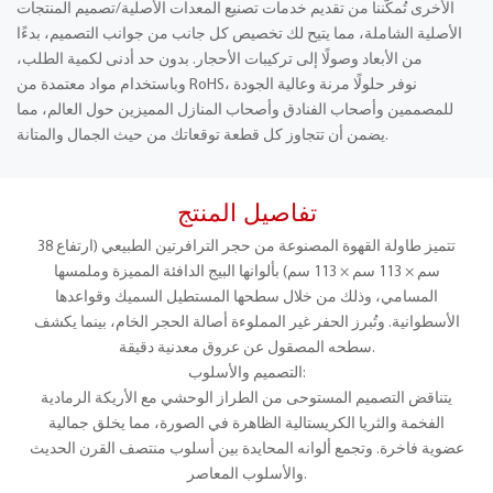
الأخرى تُمكّننا من تقديم خدمات تصنيع المعدات الأصلية/تصميم المنتجات
الأصلية الشاملة، مما يتيح لك تخصيص كل جانب من جوانب التصميم، بدءًا
من الأبعاد وصولًا إلى تركيبات الأحجار. بدون حد أدنى لكمية الطلب،
وباستخدام مواد معتمدة من RoHS، نوفر حلولًا مرنة وعالية الجودة
للمصممين وأصحاب الفنادق وأصحاب المنازل المميزين حول العالم، مما
يضمن أن تتجاوز كل قطعة توقعاتك من حيث الجمال والمتانة.
تفاصيل المنتج
تتميز طاولة القهوة المصنوعة من حجر الترافرتين الطبيعي (ارتفاع 38
سم × 113 سم × 113 سم) بألوانها البيج الدافئة المميزة وملمسها
المسامي، وذلك من خلال سطحها المستطيل السميك وقواعدها
الأسطوانية. وتُبرز الحفر غير المملوءة أصالة الحجر الخام، بينما يكشف
سطحه المصقول عن عروق معدنية دقيقة.
التصميم والأسلوب:
يتناقض التصميم المستوحى من الطراز الوحشي مع الأريكة الرمادية
الفخمة والثريا الكريستالية الظاهرة في الصورة، مما يخلق جمالية
عضوية فاخرة. وتجمع ألوانه المحايدة بين أسلوب منتصف القرن الحديث
والأسلوب المعاصر.