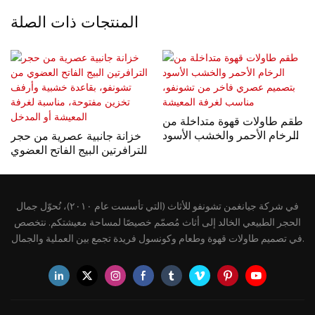
المنتجات ذات الصلة
طقم طاولات قهوة متداخلة من
الرخام الأحمر والخشب الأسود
خزانة جانبية عصرية من حجر
بتصميم عصري فاخر من
الترافرتين البيج الفاتح العضوي
تشونفو، مناسب لغرفة
من تشونفو، بقاعدة خشبية
المعيشة
وأرفف تخزين مفتوحة، مناسبة
لغرفة المعيشة أو المدخل
في شركة جيانغمن تشونفو للأثاث (التي تأسست عام ٢٠١٠)، نُحوّل جمال
الحجر الطبيعي الخالد إلى أثاث مُصمّم خصيصًا لمساحة معيشتكم. نتخصص
في تصميم طاولات قهوة وطعام وكونسول فريدة تجمع بين العملية والجمال.