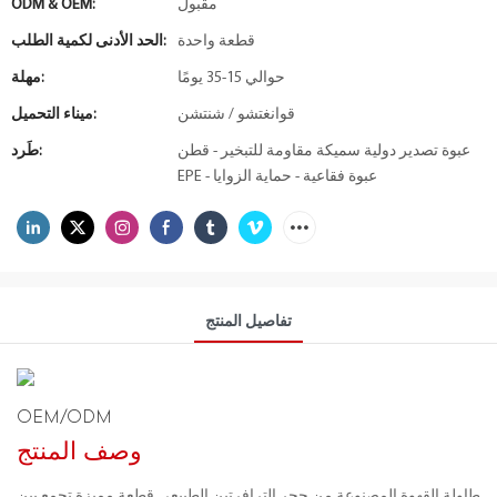
مقبول
ODM & OEM:
قطعة واحدة
الحد الأدنى لكمية الطلب:
حوالي 15-35 يومًا
مهلة:
قوانغتشو / شنتشن
ميناء التحميل:
عبوة تصدير دولية سميكة مقاومة للتبخير - قطن
طَرد:
EPE - عبوة فقاعية - حماية الزوايا
تفاصيل المنتج
OEM/ODM
وصف المنتج
طاولة القهوة المصنوعة من حجر الترافرتين الطبيعي قطعة مميزة تجمع بين