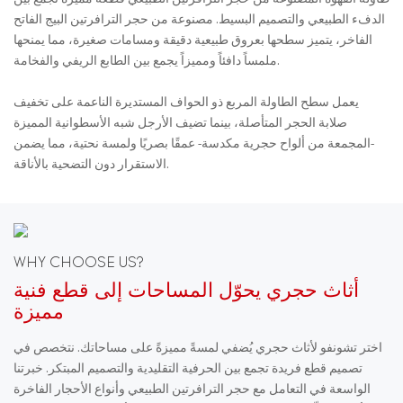
الدفء الطبيعي والتصميم البسيط. مصنوعة من حجر الترافرتين البيج الفاتح
الفاخر، يتميز سطحها بعروق طبيعية دقيقة ومسامات صغيرة، مما يمنحها
ملمساً دافئاً ومميزاً يجمع بين الطابع الريفي والفخامة.
يعمل سطح الطاولة المربع ذو الحواف المستديرة الناعمة على تخفيف
صلابة الحجر المتأصلة، بينما تضيف الأرجل شبه الأسطوانية المميزة
-المجمعة من ألواح حجرية مكدسة- عمقًا بصريًا ولمسة نحتية، مما يضمن
الاستقرار دون التضحية بالأناقة.
WHY CHOOSE US?
أثاث حجري يحوّل المساحات إلى قطع فنية
مميزة
اختر تشونفو لأثاث حجري يُضفي لمسةً مميزةً على مساحاتك. نتخصص في
تصميم قطع فريدة تجمع بين الحرفية التقليدية والتصميم المبتكر. خبرتنا
الواسعة في التعامل مع حجر الترافرتين الطبيعي وأنواع الأحجار الفاخرة