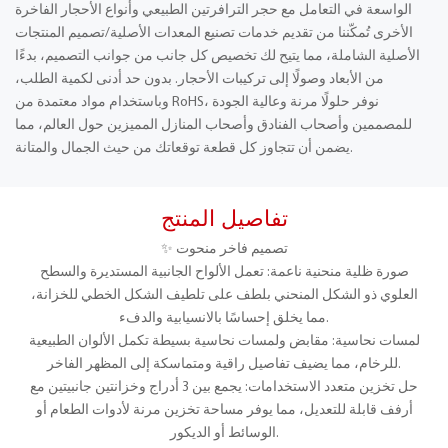
الواسعة في التعامل مع حجر الترافرتين الطبيعي وأنواع الأحجار الفاخرة
الأخرى تُمكّننا من تقديم خدمات تصنيع المعدات الأصلية/تصميم المنتجات
الأصلية الشاملة، مما يتيح لك تخصيص كل جانب من جوانب التصميم، بدءًا
من الأبعاد وصولًا إلى تركيبات الأحجار. بدون حد أدنى لكمية الطلب،
وباستخدام مواد معتمدة من RoHS، نوفر حلولًا مرنة وعالية الجودة
للمصممين وأصحاب الفنادق وأصحاب المنازل المميزين حول العالم، مما
يضمن أن تتجاوز كل قطعة توقعاتك من حيث الجمال والمتانة.
تفاصيل المنتج
✨ تصميم فاخر منحوت
صورة ظلية منحنية ناعمة: تعمل الألواح الجانبية المستديرة والسطح
العلوي ذو الشكل المنحني بلطف على تلطيف الشكل الخطي للخزانة،
مما يخلق إحساسًا بالانسيابية والدفء.
لمسات نحاسية: مقابض ولمسات نحاسية بسيطة تكمل الألوان الطبيعية
للرخام، مما يضيف تفاصيل راقية ومتماسكة إلى المظهر الفاخر.
حل تخزين متعدد الاستخدامات: يجمع بين 3 أدراج وخزانتين جانبيتين مع
أرفف قابلة للتعديل، مما يوفر مساحة تخزين مرنة لأدوات الطعام أو
الوسائط أو الديكور.