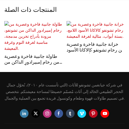
المنتجات ذات الصلة
خزانة جانبية فاخرة وعصرية
من رخام تشونفو كالاكاتا الأسود
اللامع، بستة أبواب، مثالية
طاولة جانبية فاخرة وعصرية
لغرفة المعيشة.
من رخام إمبيرادور الداكن من
تشونفو، مزودة بأدراج تخزين
مدمجة، مناسبة لغرفة النوم
وغرفة المعيشة.
في شركة جيانغمن تشونفو للأثاث (التي تأسست عام ٢٠١٠)، نُحوّل جمال
الحجر الطبيعي الخالد إلى أثاث مُصمّم خصيصًا لمساحة معيشتكم. نتخصص
في تصميم طاولات قهوة وطعام وكونسول فريدة تجمع بين العملية والجمال.