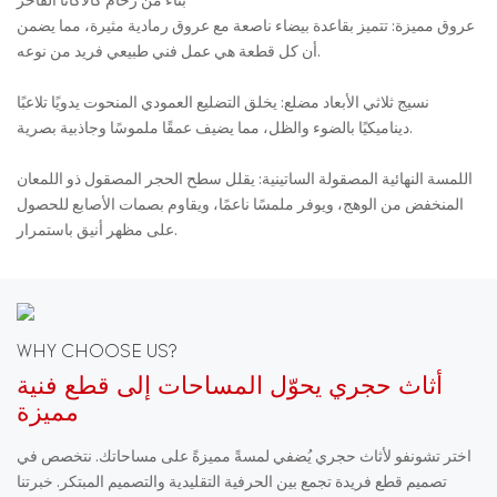
بناء من رخام كالاكاتا الفاخر
عروق مميزة: تتميز بقاعدة بيضاء ناصعة مع عروق رمادية مثيرة، مما يضمن
أن كل قطعة هي عمل فني طبيعي فريد من نوعه.
نسيج ثلاثي الأبعاد مضلع: يخلق التضليع العمودي المنحوت يدويًا تلاعبًا
ديناميكيًا بالضوء والظل، مما يضيف عمقًا ملموسًا وجاذبية بصرية.
اللمسة النهائية المصقولة الساتينية: يقلل سطح الحجر المصقول ذو اللمعان
المنخفض من الوهج، ويوفر ملمسًا ناعمًا، ويقاوم بصمات الأصابع للحصول
على مظهر أنيق باستمرار.
WHY CHOOSE US?
أثاث حجري يحوّل المساحات إلى قطع فنية
مميزة
اختر تشونفو لأثاث حجري يُضفي لمسةً مميزةً على مساحاتك. نتخصص في
تصميم قطع فريدة تجمع بين الحرفية التقليدية والتصميم المبتكر. خبرتنا