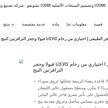
تشونفو - شركة تصنيع وتوريد أثاث من الحجر الطبيعي مع خدمات تصنيع المعدات الأصلية (OEM) وتصميم المنتجات الأصلية (ODM).
قضية
معلومات عنا
مادة
خدمة مخصصة
منتج
بيعي | اختياري من رخام كالاكاتا فيولا وحجر الترافرتين البيج
ختياري من رخام كالاكاتا فيولا وحجر
الترافرتين البيج
رخام كالاكاتا فيولا طبيعي 100%، قاعدة بيضاء كريمية تتخللها عروق سوداء
ريدًا لا يتكرر، وسطح مصقول عالي اللمعان
سيج حجري مسامي متأصل وعروق معدنية بيج