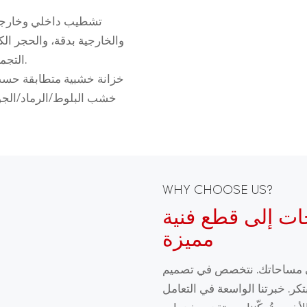
تشطيب داخلي وخارجي 
والخارجية بدقة، والحجر ال
التجميل والخدوش اليومية، كما أنه لا يحتاج إلى صيانة كبيرة.
خزانة خشبية متطابقة حس
خشب البلوط/الرماد/الجوز
WHY CHOOSE US?
ات إلى قطع فنية
مميزة
لى مساحاتك. نتخصص في تصميم
كر. خبرتنا الواسعة في التعامل