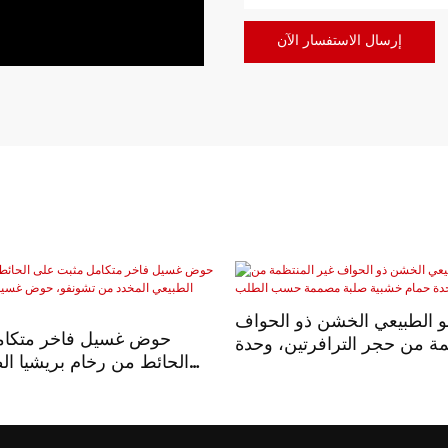
إرسال الاستفسار الآن
الطبيعي الخشن ذو الحواف
حوض غسيل فاخر متكام
مة من حجر الترافرتين، وحدة
الحائط من رخام بريشيا ال
ة صلبة مصممة حسب الطلب
من تشونفو، حوض غسيل 
متعدد