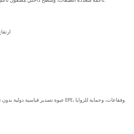
ناعمة متعددة الطبقات، وسطح داخلي مصقول ناعم، يحتفظ بسحر وابي سابي الطبيعي البدائي.
45 × 35 × ارتفاع 1
ق
عبوة تصدير قياسية دولية بدون تبخير، معززة بقطن EPE، وفقاعات، وحماية للزوايا.