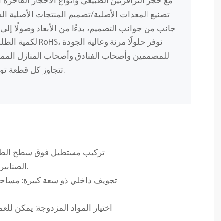
مع حجر الترافرتين الطبيعي وأنواع الأحجار الفاخرة ا
تصنيع المعدات الأصلية/تصميم المنتجات الأصلية ا
جانب من جوانب التصميم، بدءًا من الأبعاد وصولًا إلى 
لكمية الطلب، وباستخد
للمصممين وأصحاب الفنادق وأصحاب المنازل المميز
تتجاوز كل قطعة توقعاتك من حيث الجمال والمتانة.
تركيب مستطيل فوق سطح الطاول
الصنابير السوداء غير اللامعة أو النحاسية العتيقة المثبتة على السطح أو على الحائط.
تجويف داخلي ذو سعة كبيرة: مساحة 
اختيار المواد المزدوجة: يمكن للع