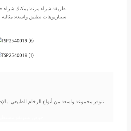
طريقة شراء مرنة: يمكنك شراء حوض حجري واحد فقط، أو مجموعة كاملة من الحوض + خزانة خشبية لتوفير عناء المطابقة والتركيب.
سيناريوهات تطبيق واسعة: مثالية
تتوفر مجموعة واسعة من أنواع الرخام الطبيعي، بال