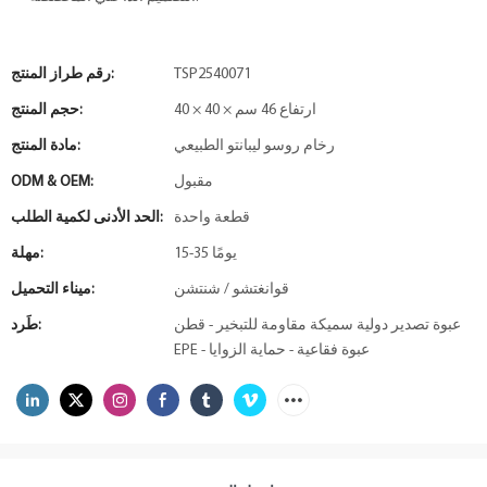
TSP2540071
رقم طراز المنتج:
40 × 40 × ارتفاع 46 سم
حجم المنتج:
رخام روسو ليبانتو الطبيعي
مادة المنتج:
مقبول
ODM & OEM:
قطعة واحدة
الحد الأدنى لكمية الطلب:
15-35 يومًا
مهلة:
قوانغتشو / شنتشن
ميناء التحميل:
عبوة تصدير دولية سميكة مقاومة للتبخير - قطن
طَرد:
EPE - عبوة فقاعية - حماية الزوايا