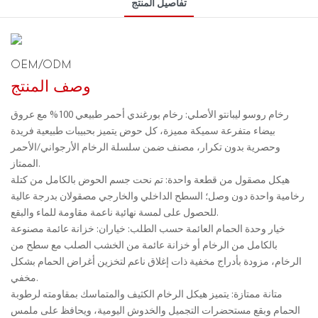
تفاصيل المنتج
OEM/ODM
وصف المنتج
رخام روسو ليبانتو الأصلي: رخام بورغندي أحمر طبيعي 100% مع عروق
بيضاء متفرعة سميكة مميزة، كل حوض يتميز بحبيبات طبيعية فريدة
وحصرية بدون تكرار، مصنف ضمن سلسلة الرخام الأرجواني/الأحمر
الممتاز.
هيكل مصقول من قطعة واحدة: تم نحت جسم الحوض بالكامل من كتلة
رخامية واحدة دون وصل؛ السطح الداخلي والخارجي مصقولان بدرجة عالية
للحصول على لمسة نهائية ناعمة مقاومة للماء والبقع.
خيار وحدة الحمام العائمة حسب الطلب: خياران: خزانة عائمة مصنوعة
بالكامل من الرخام أو خزانة عائمة من الخشب الصلب مع سطح من
الرخام، مزودة بأدراج مخفية ذات إغلاق ناعم لتخزين أغراض الحمام بشكل
مخفي.
متانة ممتازة: يتميز هيكل الرخام الكثيف والمتماسك بمقاومته لرطوبة
الحمام وبقع مستحضرات التجميل والخدوش اليومية، ويحافظ على ملمس