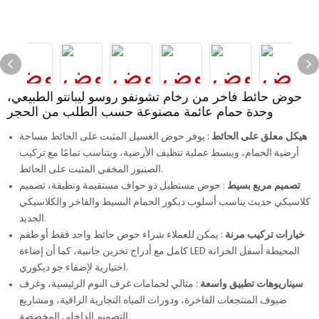
حوض حائط فاخر من رخام تشونفو روسو ليبانتو الطبيعي،
وحدة حمام عائمة مصنوعة حسب الطلب من الحجر
هيكل معلق على الحائط
: يوفر حوض الغسيل المثبت على الحائط مساحة
أرضية الحمام، ويبسط عملية تنظيف الأرضية، ويتناسب تمامًا مع تركيب
الصنبور المخفي المثبت على الحائط.
تصميم مربع بسيط
: حوض مستطيل ذو حواف مستقيمة ونظيفة، تصميم
كلاسيكي حديث يناسب أسلوب ديكور الحمام البسيط والفاخر والكلاسيكي
الجديد.
خيارات تركيب مرنة
: يمكن للعملاء شراء حوض حائط واحد فقط أو طقم
كامل مع أدراج تخزين جانبية، كما أن إضاءة LED المحيطة أسفل الخزانة
اختيارية لإضفاء جو ديكوري.
سيناريوهات تطبيق واسعة
: مثالي لحمامات غرف النوم الرئيسية، وغرف
ضيوف المنتجعات الفاخرة، ودورات المياه التجارية الراقية، ومشاريع
التصميم الداخلي المخصصة.