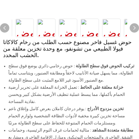
حوض غسيل فاخر مصنوع حسب الطلب من رخام كالاكاتا
فيولا الطبيعي من تشونفو، مع وحدة تخزين معلقة من
الخشب المخدد.
تركيب الحوض فوق سطح الطاولة
: حوض رخامي دائري يوضع فوق سطح
الطاولة، مما يسهل صيانة الأنابيب لاحقاً ومطابقة الصنبور، ويتناسب تماماً
مع الصنبور الأسود غير اللامع المثبت على سطح الطاولة.
خزانة معلقة على الحائط
: تعمل الخزانة المعلقة على تحرير أرضية
الحمام بأكملها، مما يبسط عملية تنظيف الأرضية بشكل كبير ويحسن
نفاذية المساحة.
تخزين مزدوج الأدراج
: يوفر درجان كاملان بعرض كامل وإغلاق ناعم
مساحة تخزين كبيرة مخفية لأدوات النظافة الشخصية ولوازم الحمام
ومستلزمات الحمام المتنوعة للحفاظ على سطح الطاولة مرتبًا.
مطابقة متعددة المشاهد
: مثالية لحمامات غرف النوم الرئيسية، وحمامات
الشقق الفاخرة، والمنتجعات البوتيكية، ومنازل الإقامة الفاخرة، ومشاريع