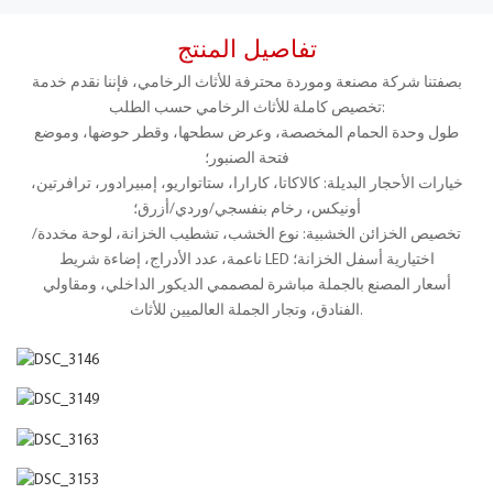
تفاصيل المنتج
بصفتنا شركة مصنعة وموردة محترفة للأثاث الرخامي، فإننا نقدم خدمة
تخصيص كاملة للأثاث الرخامي حسب الطلب:
طول وحدة الحمام المخصصة، وعرض سطحها، وقطر حوضها، وموضع
فتحة الصنبور؛
خيارات الأحجار البديلة: كالاكاتا، كارارا، ستاتواريو، إمبيرادور، ترافرتين،
أونيكس، رخام بنفسجي/وردي/أزرق؛
تخصيص الخزائن الخشبية: نوع الخشب، تشطيب الخزانة، لوحة مخددة/
ناعمة، عدد الأدراج، إضاءة شريط LED اختيارية أسفل الخزانة؛
أسعار المصنع بالجملة مباشرة لمصممي الديكور الداخلي، ومقاولي
الفنادق، وتجار الجملة العالميين للأثاث.