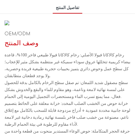
تفاصيل المنتج
OEM/ODM
وصف المنتج
رخام كالاكاتا فيولا الأصلي: رخام كالاكاتا فيولا طبيعي فاخر 100%، قاعدة
بيضاء كريمية تتخللها عروق سوداء سميكة غير منتظمة بشكل مثير للإعجاب؛
كل سطح عمل وحوض دائري يتميز بحبيبات حجرية طبيعية فريدة وحصرية،
ولا يوجد قطعتان متطابقتان.
سطح مصقول شديد اللمعان: تم صقل سطح الرخام بالكامل بدقة للحصول
على لمسة نهائية لامعة وناعمة، وهو مقاوم للماء والبقع والخدوش بشكل
فعال، مما يمنع تسرب الماء ومستحضرات التجميل اليومية إلى الحمام.
خزانة حوض من الخشب الصلب المخدد: خزانة معلقة على الحائط بتصميم
لوحة جانبية مخددة عمودية + أدراج مزدوجة قابلة للسحب بالكامل مع إغلاق
ناعم، مصنوعة من خشب صلب فاخر بلمسة نهائية رمادية دخانية غير لامعة
لأداء مقاوم للرطوبة في بيئة الحمام الرطبة.
حرفة الحجر المتكاملة: حوض الوعاء المستدير منحوت من قطعة واحدة من