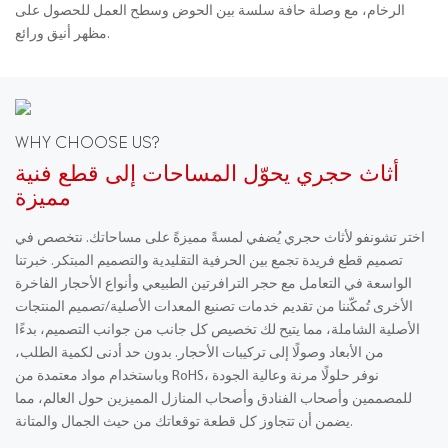
الرخام، مع وصلة حافة سلسة بين الحوض وسطح العمل للحصول على
مظهر أنيق ورائع.
WHY CHOOSE US?
أثاث حجري يحوّل المساحات إلى قطع فنية
مميزة
اختر تشونفو لأثاث حجري يُضفي لمسةً مميزةً على مساحاتك. نتخصص في
تصميم قطع فريدة تجمع بين الحرفية التقليدية والتصميم المبتكر. خبرتنا
الواسعة في التعامل مع حجر الترافرتين الطبيعي وأنواع الأحجار الفاخرة
الأخرى تُمكّننا من تقديم خدمات تصنيع المعدات الأصلية/تصميم المنتجات
الأصلية الشاملة، مما يتيح لك تخصيص كل جانب من جوانب التصميم، بدءًا
من الأبعاد وصولًا إلى تركيبات الأحجار. بدون حد أدنى لكمية الطلب،
وباستخدام مواد معتمدة من RoHS، نوفر حلولًا مرنة وعالية الجودة
للمصممين وأصحاب الفنادق وأصحاب المنازل المميزين حول العالم، مما
يضمن أن تتجاوز كل قطعة توقعاتك من حيث الجمال والمتانة.