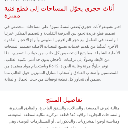
WHY CHOOSE US?
أثاث حجري يحوّل المساحات إلى قطع فنية
مميزة
اختر تشونفو لأثاث حجري يُضفي لمسةً مميزةً على مساحاتك. نتخصص في
تصميم قطع فريدة تجمع بين الحرفية التقليدية والتصميم المبتكر. خبرتنا
الواسعة في التعامل مع حجر الترافرتين الطبيعي وأنواع الأحجار الفاخرة
الأخرى تُمكّننا من تقديم خدمات تصنيع المعدات الأصلية/تصميم المنتجات
الأصلية الشاملة، مما يتيح لك تخصيص كل جانب من جوانب التصميم، بدءًا
من الأبعاد وصولًا إلى تركيبات الأحجار. بدون حد أدنى لكمية الطلب،
وباستخدام مواد معتمدة من RoHS، نوفر حلولًا مرنة وعالية الجودة
للمصممين وأصحاب الفنادق وأصحاب المنازل المميزين حول العالم، مما
يضمن أن تتجاوز كل قطعة توقعاتك من حيث الجمال والمتانة.
تفاصيل المنتج
مثالية لغرف المعيشة، والصالات، والشقق الفاخرة، والفنادق الصغيرة،
والمساحات التجارية الراقية. تُعدّ قطعة مركزية مثالية لمنطقة المعيشة،
ومناسبة لوضع المشروبات، والديكورات، أو المستلزمات اليومية، وهي