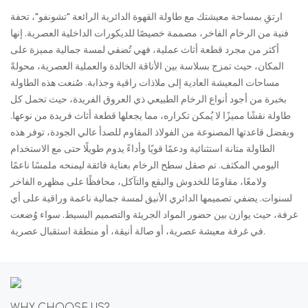
ارتقِ بمساحة معيشتك مع طاولة القهوة الدائرية الرائعة "تشونفو"، تحفة
فنية من الرخام الفاخر، مصممة خصيصًا للديكورات الداخلية العصرية. إنها
أكثر من مجرد قطعة أثاث عملية، فهي تُضفي لمسة جمالية مميزة على
المكان، حيث تمزج بسلاسة بين الأناقة الخالدة والعملية العصرية، محولةً
مساحات المعيشة العادية إلى ملاذات راقية وجذابة. صُنعت هذه الطاولة
بخبرة من أجود أنواع الرخام الطبيعي ذي العروق الفريدة، حيث تحمل كل
طاولة نقشًا مميزًا لا يُمكن تكراره، مما يجعلها قطعة أثاث فريدة من نوعها.
وبفضل قاعدتها المصنوعة من الفولاذ المقاوم للصدأ عالي الجودة، توفر هذه
الطاولة متانة استثنائية ودعمًا قويًا وأداءً يدوم طويلًا حتى مع الاستخدام
اليومي المكثف. تم صقل سطح الرخام بعناية فائقة ليمنحه ملمسًا ناعمًا
ولامعًا، مقاومًا للخدوش والبقع والتآكل، محافظًا على مظهره الفاخر
لسنوات. يضفي تصميمها الدائري الأنيق لمسة جمالية ناعمة وراقية على أي
غرفة، حيث يوازن بين حضور المواد الجريئة والتصميم البسيط. سواء وُضعت
في غرفة معيشة عصرية، أو صالة أنيقة، أو منطقة استقبال عصرية.