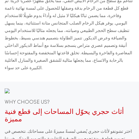
تتناغم مع سطح من الرخام الأبيض النقي، مما يخلق مظهرًا عصريًا جريئًا. تم
قطع كل قطعة من الرخام بدقة وصقلها للحصول على لمسة نهائية ناعمة
وفاخرة، مما يضمن ثباتًا هيكليًا لا مثيل له وأداءً يدوم طويلًا للاستخدام
اليومي. يوفر هيكل الرخام الصلب المتجانس متانة استثنائية، بينما يسهل
تنظيف سطح الحجر الطبيعي وصيانته، مما يجعله مثاليًا للاستخدام اليومي
والضيافة وعرض الديكور. تتميز الطاولة بتصميم هندسي بسيط، بخطوط
أنيقة وتصميم عصري متراص ينسجم بسلاسة مع أنماط الديكور الداخلي
المعاصرة والفاخرة والبسيطة. تخلق قاعدتها المنخفضة والمفتوحة إحساسًا
بالرحابة والاتساع، مما يجعلها مثالية للشقق الصغيرة والمنازل العائلية
الكبيرة على حد سواء.
WHY CHOOSE US?
أثاث حجري يحوّل المساحات إلى قطع فنية
مميزة
اختر تشونفو لأثاث حجري يُضفي لمسةً مميزةً على مساحاتك. نتخصص في
تصميم قطع فريدة تجمع بين الحرفية التقليدية والتصميم المبتكر. خبرتنا