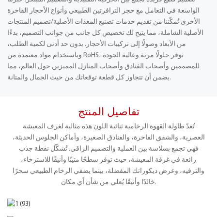
الواسعة في التعامل مع حجر الترافرتين الطبيعي وأنواع الأحجار الفاخرة
الأخرى تُمكّننا من تقديم خدمات تصنيع المعدات الأصلية/تصميم المنتجات
الأصلية الشاملة، مما يتيح لك تخصيص كل جانب من جوانب التصميم، بدءًا
من الأبعاد وصولًا إلى تركيبات الأحجار. بدون حد أدنى لكمية الطلب،
وباستخدام مواد معتمدة من RoHS، نوفر حلولًا مرنة وعالية الجودة
للمصممين وأصحاب الفنادق وأصحاب المنازل المميزين حول العالم، مما
يضمن أن تتجاوز كل قطعة توقعاتك من حيث الجمال والمتانة.
تفاصيل المنتج
تُعدّ طاولة القهوة الرخامية ثنائية اللون هذه مثالية لغرف المعيشة
العصرية، والشقق الفاخرة، والفنادق الصغيرة، وأماكن الجلوس الحديثة،
فهي تجمع بسلاسة بين العملية والتصميم الراقي. تُشكّل نقطة جذب
رائعة في غرفة المعيشة، حيث توفر سطحًا متينًا وأنيقًا للاسترخاء،
والترفيه، وعرض ديكوراتك المفضلة، بينما يضفي الرخام الطبيعي سحرًا
خالدًا وأنيقًا يُعلي من شأن أي مكان.