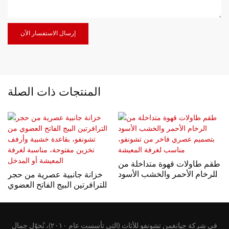
إرسال الاستفسار الآن
المنتجات ذات الصلة
طقم طاولات قهوة متداخلة من
الرخام الأحمر والخشب الأسود
خزانة جانبية عصرية من حجر
بتصميم عصري فاخر من
الترافرتين البيج الفاتح العضوي
تشونفو، مناسب لغرفة
من تشونفو، بقاعدة خشبية
المعيشة
وأرفف تخزين مفتوحة، مناسبة
لغرفة المعيشة أو المدخل
في شركة جيانغمن تشونفو للأثاث (التي تأسست عام ٢٠١٠)، نُحوّل جمال