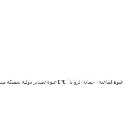
ق
عبوة تصدير دولية سميكة مقاومة للتبخير - قطن EPE - عبوة فقاعية - حماية الزوايا