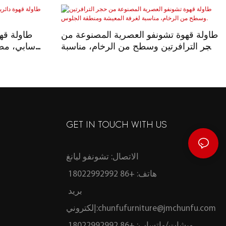
طاولة قهوة تشونفو العصرية المصنوعة من
طاولة قهو
حجر الترافرتين وسطح من الرخام، مناسبة
سابي، مصن
لغرفة المعيشة ومنطقة الجلوس.
GET IN TOUCH WITH US
الاتصال: تشونفو ليانغ
هاتف: +86 18022992992
بريد
chunfufurniture@jmchunfu.com
إلكتروني:
ويشات/واتساب: +86 18022992992