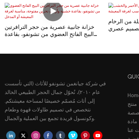
ة من الرخام
خزانة جانبية عصرية من حجر الترافرتين
بتصميم عصري
البيج الفاتح العضوي من تشونفو، بقاعدة
رفة المعيشة
خشبية وأرفف تخزين مفتوحة، مناسبة
لغرفة المعيشة أو المدخل
QUI
في شركة جيانغمن تشونفو للأثاث (التي تأسست
عام ٢٠١٠)، نُحوّل جمال الحجر الطبيعي الخالد
Hom
إلى أثاث مُصمّم خصيصًا لمساحة معيشتكم.
منتج
نتخصص في تصميم طاولات قهوة وطعام
صصة
وكونسول فريدة تجمع بين العملية والجمال.
مادة
 عنا