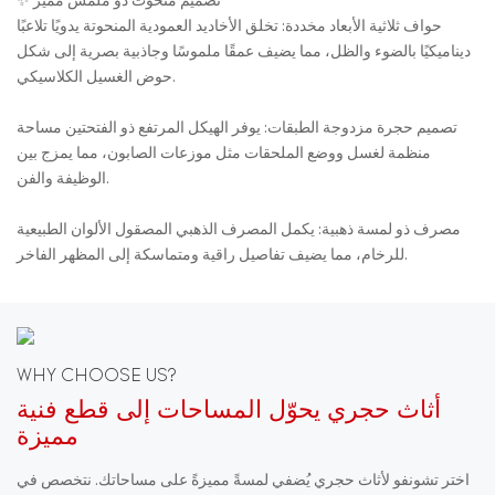
✨ تصميم منحوت ذو ملمس مميز
حواف ثلاثية الأبعاد مخددة: تخلق الأخاديد العمودية المنحوتة يدويًا تلاعبًا
ديناميكيًا بالضوء والظل، مما يضيف عمقًا ملموسًا وجاذبية بصرية إلى شكل
حوض الغسيل الكلاسيكي.
تصميم حجرة مزدوجة الطبقات: يوفر الهيكل المرتفع ذو الفتحتين مساحة
منظمة لغسل ووضع الملحقات مثل موزعات الصابون، مما يمزج بين
الوظيفة والفن.
مصرف ذو لمسة ذهبية: يكمل المصرف الذهبي المصقول الألوان الطبيعية
للرخام، مما يضيف تفاصيل راقية ومتماسكة إلى المظهر الفاخر.
WHY CHOOSE US?
أثاث حجري يحوّل المساحات إلى قطع فنية
مميزة
اختر تشونفو لأثاث حجري يُضفي لمسةً مميزةً على مساحاتك. نتخصص في