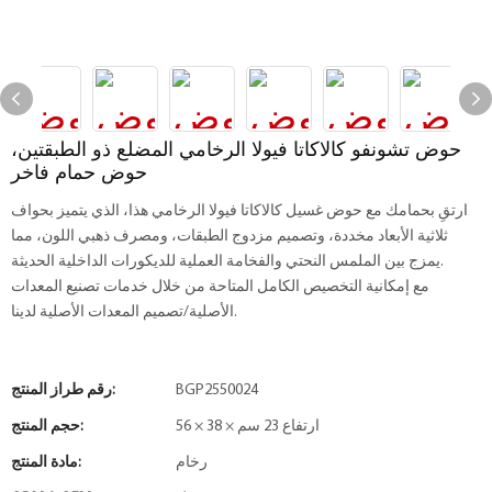
حوض تشونفو كالاكاتا فيولا الرخامي المضلع ذو الطبقتين،
حوض حمام فاخر
ارتقِ بحمامك مع حوض غسيل كالاكاتا فيولا الرخامي هذا، الذي يتميز بحواف
ثلاثية الأبعاد مخددة، وتصميم مزدوج الطبقات، ومصرف ذهبي اللون، مما
يمزج بين الملمس النحتي والفخامة العملية للديكورات الداخلية الحديثة.
مع إمكانية التخصيص الكامل المتاحة من خلال خدمات تصنيع المعدات
الأصلية/تصميم المعدات الأصلية لدينا.
BGP2550024
رقم طراز المنتج:
56 × 38 × ارتفاع 23 سم
حجم المنتج:
رخام
مادة المنتج: