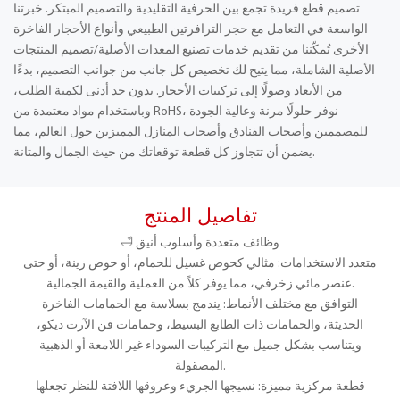
تصميم قطع فريدة تجمع بين الحرفية التقليدية والتصميم المبتكر. خبرتنا
الواسعة في التعامل مع حجر الترافرتين الطبيعي وأنواع الأحجار الفاخرة
الأخرى تُمكّننا من تقديم خدمات تصنيع المعدات الأصلية/تصميم المنتجات
الأصلية الشاملة، مما يتيح لك تخصيص كل جانب من جوانب التصميم، بدءًا
من الأبعاد وصولًا إلى تركيبات الأحجار. بدون حد أدنى لكمية الطلب،
وباستخدام مواد معتمدة من RoHS، نوفر حلولًا مرنة وعالية الجودة
للمصممين وأصحاب الفنادق وأصحاب المنازل المميزين حول العالم، مما
يضمن أن تتجاوز كل قطعة توقعاتك من حيث الجمال والمتانة.
تفاصيل المنتج
🛁 وظائف متعددة وأسلوب أنيق
متعدد الاستخدامات: مثالي كحوض غسيل للحمام، أو حوض زينة، أو حتى
عنصر مائي زخرفي، مما يوفر كلاً من العملية والقيمة الجمالية.
التوافق مع مختلف الأنماط: يندمج بسلاسة مع الحمامات الفاخرة
الحديثة، والحمامات ذات الطابع البسيط، وحمامات فن الآرت ديكو،
ويتناسب بشكل جميل مع التركيبات السوداء غير اللامعة أو الذهبية
المصقولة.
قطعة مركزية مميزة: نسيجها الجريء وعروقها اللافتة للنظر تجعلها