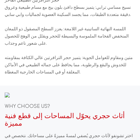
حجر الترافرتين الطبيعي الفاخر
نسيج مسامي ترابي: يتميز بسطح دافئ بلون بيج مع مسام طبيعية وعروق
دقيقة متعددة الطبقات، مما يجسد السكينة العضوية لجماليات وابي سابي.
اللمسة النهائية الساتينية غير اللامعة: يعزز السطح المصقول ذو اللمعان
المنخفض الفخامة الملموسة والبسيطة للحجر ويقلل من الوهج للحصول
على شعور ناعم وجذاب.
متين ومقاوم للعوامل الجوية: يتميز حجر الترافرتين عالي الكثافة بمقاومته
للخدوش والبقع والرطوبة، مما يحافظ على جماله الطبيعي في الأماكن
المغلقة أو في المساحات الخارجية المغطاة.
WHY CHOOSE US?
أثاث حجري يحوّل المساحات إلى قطع فنية
مميزة
اختر تشونفو لأثاث حجري يُضفي لمسةً مميزةً على مساحاتك. نتخصص في