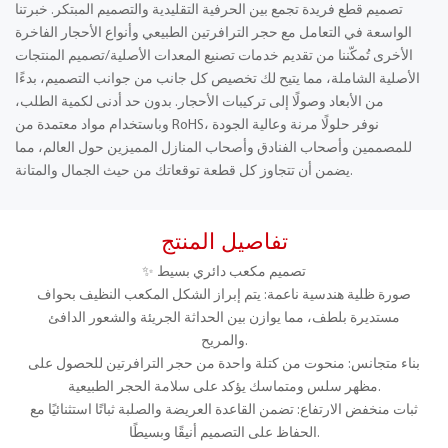
تصميم قطع فريدة تجمع بين الحرفية التقليدية والتصميم المبتكر. خبرتنا
الواسعة في التعامل مع حجر الترافرتين الطبيعي وأنواع الأحجار الفاخرة
الأخرى تُمكّننا من تقديم خدمات تصنيع المعدات الأصلية/تصميم المنتجات
الأصلية الشاملة، مما يتيح لك تخصيص كل جانب من جوانب التصميم، بدءًا
من الأبعاد وصولًا إلى تركيبات الأحجار. بدون حد أدنى لكمية الطلب،
وباستخدام مواد معتمدة من RoHS، نوفر حلولًا مرنة وعالية الجودة
للمصممين وأصحاب الفنادق وأصحاب المنازل المميزين حول العالم، مما
يضمن أن تتجاوز كل قطعة توقعاتك من حيث الجمال والمتانة.
تفاصيل المنتج
✨ تصميم مكعب دائري بسيط
صورة ظلية هندسية ناعمة: يتم إبراز الشكل المكعب النظيف بحواف
مستديرة بلطف، مما يوازن بين الحداثة الجريئة والشعور الدافئ
والمريح.
بناء متجانس: منحوت من كتلة واحدة من حجر الترافرتين للحصول على
مظهر سلس ومتماسك يؤكد على سلامة الحجر الطبيعية.
ثبات منخفض الارتفاع: تضمن القاعدة العريضة والصلبة ثباتًا استثنائيًا مع
الحفاظ على التصميم أنيقًا وبسيطًا.