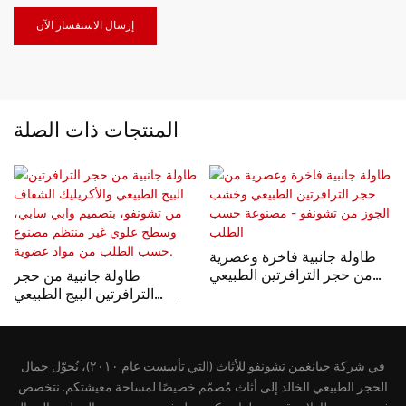
إرسال الاستفسار الآن
المنتجات ذات الصلة
طاولة جانبية فاخرة وعصرية
من حجر الترافرتين الطبيعي
طاولة جانبية من حجر
وخشب الجوز من تشونفو -
الترافرتين البيج الطبيعي
مصنوعة حسب الطلب
والأكريليك الشفاف من تشونفو،
بتصميم وابي سابي، وسطح
علوي غير منتظم مصنوع
في شركة جيانغمن تشونفو للأثاث (التي تأسست عام ٢٠١٠)، نُحوّل جمال
حسب الطلب من مواد عضوية.
الحجر الطبيعي الخالد إلى أثاث مُصمّم خصيصًا لمساحة معيشتكم. نتخصص