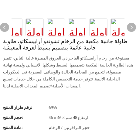
طاولة جانبية مكعبة من الرخام تشونفو أرابيسكاتو، طاولة
جانبية عائمة بتصميم بسيط لغرفة المعيشة
مصنوعة من رخام أرابيسكاتو الفاخر ذي العروق المميزة عالية التباين، تتميز
هذه الطاولة الجانبية المكعبة بتصميمها البسيط وشكلها الانسيابي ولمسة نهائية
مصقولة، لتجمع بين الفخامة الخالدة والوظائف العصرية في الديكورات
الداخلية الأنيقة. تتوفر خدمة التخصيص الكاملة من خلال خدمات تصنيع
المعدات الأصلية/تصميم المعدات الأصلية لدينا.
6955
رقم طراز المنتج:
46 × 46 × ارتفاع 48 سم
حجم المنتج:
حجر الترافرتين / الرخام
مادة المنتج: