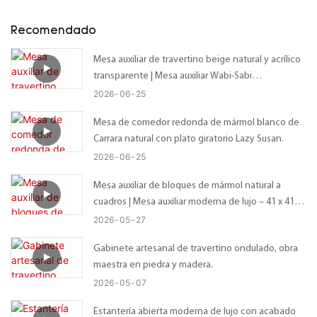
Recomendado
Mesa auxiliar de travertino beige natural y acrílico
transparente | Mesa auxiliar Wabi-Sabi
personalizada con tablero irregular orgánico –
2026
06
25
Tamaño personalizado disponible
Mesa de comedor redonda de mármol blanco de
Carrara natural con plato giratorio Lazy Susan.
2026
06
25
Mesa auxiliar de bloques de mármol natural a
cuadros | Mesa auxiliar moderna de lujo – 41 x 41 x
56 cm
2026
05
27
Gabinete artesanal de travertino ondulado, obra
maestra en piedra y madera.
2026
05
07
Estantería abierta moderna de lujo con acabado