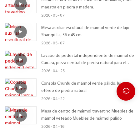
Gabinete artesanal de travertino ondulado, obra
maestra en piedra y madera.
2026
05
07
Mesa auxiliar escultural de mármol verde de lujo
Shangri-La, 36 x 45 cm.
2026
05
07
Lavabo de pedestal independiente de mármol de
Carrara, pieza central de piedra natural para el
baño.
2026
04
25
Consola Chunfu de mármol verde pálido, lujo
etéreo de piedra natural.
2026
04
22
Mesa de centro de mármol travertino Muebles de
mármol veteado Muebles de mármol pulido
2026
04
16