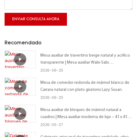
ENVIAR CONSULTA AHORA
Recomendado
Mesa auxiliar de travertino beige natural y acrílico
transparente | Mesa auxiliar Wabi-Sabi
personalizada con tablero irregular orgánico –
2026
06
25
Tamaño personalizado disponible
Mesa de comedor redonda de mármol blanco de
Carrara natural con plato giratorio Lazy Susan.
2026
06
25
Mesa auxiliar de bloques de mármol natural a
cuadros | Mesa auxiliar moderna de lujo – 41 x 41 x
56 cm
2026
05
27