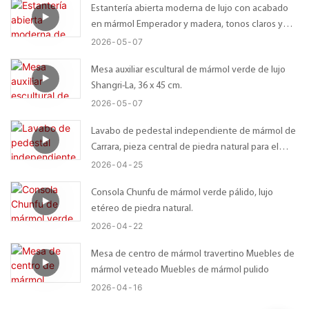
Estantería abierta moderna de lujo con acabado
en mármol Emperador y madera, tonos claros y
oscuros.
2026
05
07
Mesa auxiliar escultural de mármol verde de lujo
Shangri-La, 36 x 45 cm.
2026
05
07
Lavabo de pedestal independiente de mármol de
Carrara, pieza central de piedra natural para el
baño.
2026
04
25
Consola Chunfu de mármol verde pálido, lujo
etéreo de piedra natural.
2026
04
22
Mesa de centro de mármol travertino Muebles de
mármol veteado Muebles de mármol pulido
2026
04
16