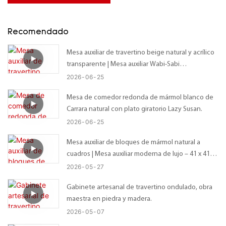
Recomendado
Mesa auxiliar de travertino beige natural y acrílico
transparente | Mesa auxiliar Wabi-Sabi
personalizada con tablero irregular orgánico –
2026
06
25
Tamaño personalizado disponible
Mesa de comedor redonda de mármol blanco de
Carrara natural con plato giratorio Lazy Susan.
2026
06
25
Mesa auxiliar de bloques de mármol natural a
cuadros | Mesa auxiliar moderna de lujo – 41 x 41 x
56 cm
2026
05
27
Gabinete artesanal de travertino ondulado, obra
maestra en piedra y madera.
2026
05
07