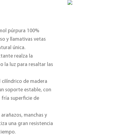
rmol púrpura 100%
so y llamativas vetas
tural única.
ctante realza la
 la luz para resaltar las
 cilíndrico de madera
un soporte estable, con
fría superficie de
e arañazos, manchas y
za una gran resistencia
 tiempo.