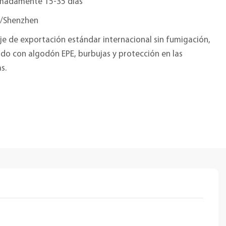
madamente 15-35 días
/Shenzhen
e de exportación estándar internacional sin fumigación,
do con algodón EPE, burbujas y protección en las
s.