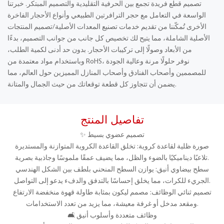
تصميم قطع فريدة تجمع بين الحرفية التقليدية والتصميم المبتكر. خبرتنا
الواسعة في التعامل مع حجر الترافرتين الطبيعي وأنواع الأحجار الفاخرة
الأخرى تُمكّننا من تقديم خدمات تصنيع المعدات الأصلية/تصميم المنتجات
الأصلية الشاملة، مما يتيح لك تخصيص كل جانب من جوانب التصميم، بدءًا
من الأبعاد وصولًا إلى تركيبات الأحجار. بدون حد أدنى لكمية الطلب،
وباستخدام مواد معتمدة من RoHS، نوفر حلولًا مرنة وعالية الجودة
للمصممين وأصحاب الفنادق وأصحاب المنازل المميزين حول العالم، مما
يضمن أن تتجاوز كل قطعة توقعاتك من حيث الجمال والمتانة.
تفاصيل المنتج
✨ تصميم عضوي بسيط
صورة ظلية لقاعدة كروية: تخلق القاعدة الكروية المتوازنة والمستديرة
تلاعبًا ديناميكيًا بالضوء والظل، مما يضيف عمقًا ملموسًا وجاذبية بصرية.
سطح بيضاوي أنيق: يوازن السطح المنحني بلطف بين الشكل الهندسي
الجريء للكرات، مما يخلق إحساسًا بالتدفق والدفء يدعو إلى التواصل.
تصميم ثنائي الوظائف: مصمم ليكون بمثابة طاولة قهوة منخفضة الارتفاع
ومقعد مدخل أو غرفة معيشة، مما يزيد من تعدد الاستخدامات.
🛋️ وظائف متعددة وأسلوب أنيق