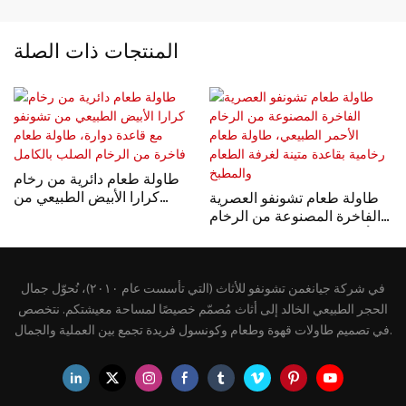
المنتجات ذات الصلة
طاولة طعام دائرية من رخام
كرارا الأبيض الطبيعي من
طاولة طعام تشونفو العصرية
تشونفو مع قاعدة دوارة، طاولة
الفاخرة المصنوعة من الرخام
طعام فاخرة من الرخام الصلب
الأحمر الطبيعي، طاولة طعام
بالكامل
رخامية بقاعدة متينة لغرفة
الطعام والمطبخ
في شركة جيانغمن تشونفو للأثاث (التي تأسست عام ٢٠١٠)، نُحوّل جمال
الحجر الطبيعي الخالد إلى أثاث مُصمّم خصيصًا لمساحة معيشتكم. نتخصص
في تصميم طاولات قهوة وطعام وكونسول فريدة تجمع بين العملية والجمال.