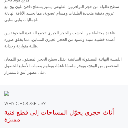
مزيج مواد فاخر
سطح طاولة من حجر الترافرتين الطبيعي: يتميز بسطح دافئ بلون بيج مع
عروق دقيقة متعددة الطبقات ومسام عضوية، مما يجسد الأناقة الهادئة
لجماليات وابي سابي.
قاعدة مختلطة من الخشب والحجر الجيري: تجمع القاعدة المنحوتة بين
أعمدة خشبية متينة وعمود من الحجر الجيري المتباين، مما يخلق صورة
ظلية متوازنة وجذابة.
اللمسة النهائية المصقولة الساتينية: يقلل سطح الحجر المصقول ذو اللمعان
المنخفض من الوهج، ويوفر ملمسًا ناعمًا، ويقاوم بصمات الأصابع للحصول
على مظهر أنيق باستمرار.
WHY CHOOSE US?
أثاث حجري يحوّل المساحات إلى قطع فنية
مميزة