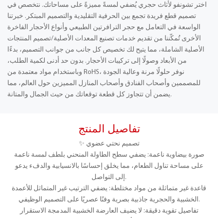
اختر تشونفو لأثاث حجري يُضفي لمسةً مميزةً على مساحاتك. نتخصص في
تصميم قطع فريدة تجمع بين الحرفية التقليدية والتصميم المبتكر. خبرتنا
الواسعة في التعامل مع حجر الترافرتين الطبيعي وأنواع الأحجار الفاخرة
الأخرى تُمكّننا من تقديم خدمات تصنيع المعدات الأصلية/تصميم المنتجات
الأصلية الشاملة، مما يتيح لك تخصيص كل جانب من جوانب التصميم، بدءًا
من الأبعاد وصولًا إلى تركيبات الأحجار. بدون حد أدنى لكمية الطلب،
وباستخدام مواد معتمدة من RoHS، نوفر حلولًا مرنة وعالية الجودة
للمصممين وأصحاب الفنادق وأصحاب المنازل المميزين حول العالم، مما
يضمن أن تتجاوز كل قطعة توقعاتك من حيث الجمال والمتانة.
تفاصيل المنتج
✨ تصميم نحتي عضوي
صورة بيضاوية ناعمة: يضفي سطح الطاولة المنحني بلطف لمسة ناعمة
على مساحة تناول الطعام، مما يخلق إحساسًا بالانسيابية والدفء يدعو
إلى التواصل.
قاعدة غير متماثلة من مواد مختلطة: يضفي الترتيب غير المتماثل للأعمدة
الخشبية والحجرية جاذبية بصرية وفنًا عصريًا على التصميم الوظيفي.
تفاصيل تقوية دقيقة: لا يضيف العارضة الخشبية المدمجة الاستقرار