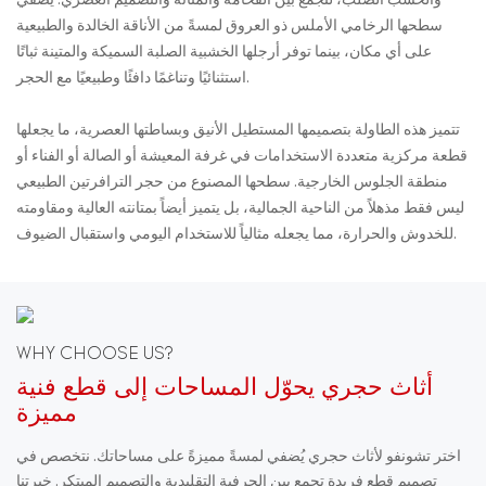
والخشب الصلب، لتجمع بين الفخامة والمتانة والتصميم العصري. يضفي
سطحها الرخامي الأملس ذو العروق لمسةً من الأناقة الخالدة والطبيعية
على أي مكان، بينما توفر أرجلها الخشبية الصلبة السميكة والمتينة ثباتًا
استثنائيًا وتناغمًا دافئًا وطبيعيًا مع الحجر.
تتميز هذه الطاولة بتصميمها المستطيل الأنيق وبساطتها العصرية، ما يجعلها
قطعة مركزية متعددة الاستخدامات في غرفة المعيشة أو الصالة أو الفناء أو
منطقة الجلوس الخارجية. سطحها المصنوع من حجر الترافرتين الطبيعي
ليس فقط مذهلاً من الناحية الجمالية، بل يتميز أيضاً بمتانته العالية ومقاومته
للخدوش والحرارة، مما يجعله مثالياً للاستخدام اليومي واستقبال الضيوف.
WHY CHOOSE US?
أثاث حجري يحوّل المساحات إلى قطع فنية
مميزة
اختر تشونفو لأثاث حجري يُضفي لمسةً مميزةً على مساحاتك. نتخصص في
تصميم قطع فريدة تجمع بين الحرفية التقليدية والتصميم المبتكر. خبرتنا