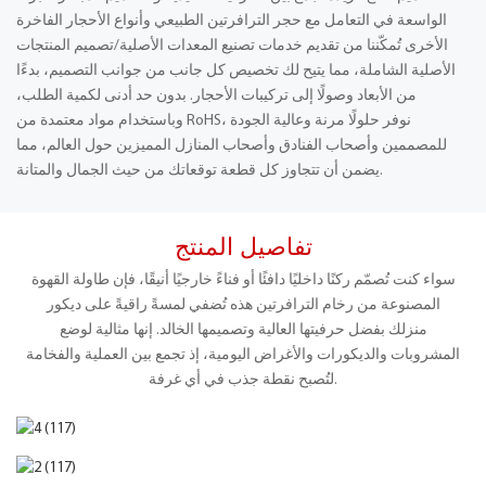
الواسعة في التعامل مع حجر الترافرتين الطبيعي وأنواع الأحجار الفاخرة
الأخرى تُمكّننا من تقديم خدمات تصنيع المعدات الأصلية/تصميم المنتجات
الأصلية الشاملة، مما يتيح لك تخصيص كل جانب من جوانب التصميم، بدءًا
من الأبعاد وصولًا إلى تركيبات الأحجار. بدون حد أدنى لكمية الطلب،
وباستخدام مواد معتمدة من RoHS، نوفر حلولًا مرنة وعالية الجودة
للمصممين وأصحاب الفنادق وأصحاب المنازل المميزين حول العالم، مما
يضمن أن تتجاوز كل قطعة توقعاتك من حيث الجمال والمتانة.
تفاصيل المنتج
سواء كنت تُصمّم ركنًا داخليًا دافئًا أو فناءً خارجيًا أنيقًا،
فإن طاولة القهوة
المصنوعة من رخام الترافرتين هذه تُضفي لمسةً راقيةً على ديكور
منزلك بفضل حرفيتها العالية وتصميمها الخالد. إنها مثالية لوضع
المشروبات والديكورات والأغراض اليومية، إذ تجمع بين العملية والفخامة
لتُصبح نقطة جذب في أي غرفة.