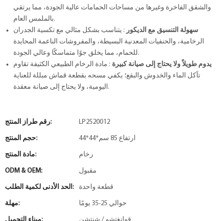
والشقق الفاخرة وغيرها من مساحات الحمامات عالية الجودة، مما يرتقي
بالملمس العام.
سهولة التنسيق مع الديكور
: يتناسب بشكل مثالي مع تكسية الجدران
الرخامية، والحنفيات المعدنية البسيطة، والمفروشات الناعمة المحايدة
للحمام، مما يخلق جوًا متماسكًا وعالي الجودة.
يدوم طويلاً ولا يحتاج إلى صيانة كبيرة
: مادة الرخام الطبيعي الكثيفة تقاوم
تآكل الماء والخدوش والبقع؛ يكفي مسحه بقطعة قماش مبللة للعناية
اليومية، ولا يحتاج إلى صيانة معقدة.
LP2520012
رقم طراز المنتج:
44*44*ارتفاع 85 سم
حجم المنتج:
رخام
مادة المنتج:
مقبول
ODM & OEM:
قطعة واحدة
الحد الأدنى لكمية الطلب:
حوالي 25-35 يومًا
مهلة:
قوانغتشو / شنتشن
ميناء التحميل: