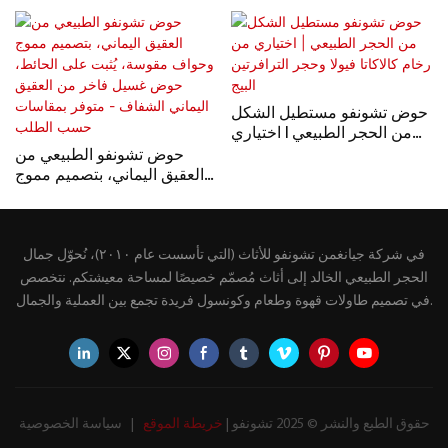
حوض تشونفو مستطيل الشكل
من الحجر الطبيعي | اختياري
من رخام كالاكاتا فيولا وحجر
حوض تشونفو الطبيعي من
الترافرتين البيج
العقيق اليماني، بتصميم مموج
وحواف مقوسة، يُثبت على
الحائط، حوض غسيل فاخر من
العقيق اليماني الشفاف -
في شركة جيانغمن تشونفو للأثاث (التي تأسست عام ٢٠١٠)، نُحوّل جمال
متوفر بمقاسات حسب الطلب
الحجر الطبيعي الخالد إلى أثاث مُصمّم خصيصًا لمساحة معيشتكم. نتخصص
في تصميم طاولات قهوة وطعام وكونسول فريدة تجمع بين العملية والجمال.
حقوق الطبع والنشر © 2025 تشونفو |
خريطة الموقع
|
سياسة الخصوصية