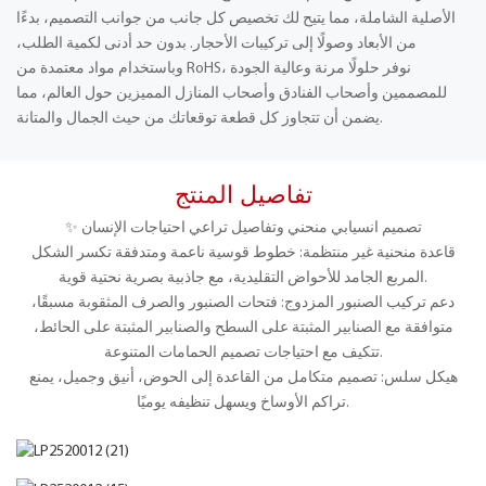
الأصلية الشاملة، مما يتيح لك تخصيص كل جانب من جوانب التصميم، بدءًا
من الأبعاد وصولًا إلى تركيبات الأحجار. بدون حد أدنى لكمية الطلب،
وباستخدام مواد معتمدة من RoHS، نوفر حلولًا مرنة وعالية الجودة
للمصممين وأصحاب الفنادق وأصحاب المنازل المميزين حول العالم، مما
يضمن أن تتجاوز كل قطعة توقعاتك من حيث الجمال والمتانة.
تفاصيل المنتج
✨ تصميم انسيابي منحني وتفاصيل تراعي احتياجات الإنسان
قاعدة منحنية غير منتظمة: خطوط قوسية ناعمة ومتدفقة تكسر الشكل
المربع الجامد للأحواض التقليدية، مع جاذبية بصرية نحتية قوية.
دعم تركيب الصنبور المزدوج: فتحات الصنبور والصرف المثقوبة مسبقًا،
متوافقة مع الصنابير المثبتة على السطح والصنابير المثبتة على الحائط،
تتكيف مع احتياجات تصميم الحمامات المتنوعة.
هيكل سلس: تصميم متكامل من القاعدة إلى الحوض، أنيق وجميل، يمنع
تراكم الأوساخ ويسهل تنظيفه يوميًا.