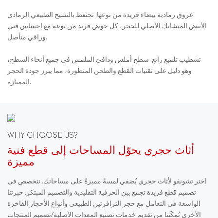
عروق رمادية بيضاء فريدة من نوعها: تحتفظ بالنسيج الطبيعي الرمادي
الأبيض المتشابك الأصلي للحجر، كل حوض فريد من نوعه مع إحساس فني
وراقي متأصل.
تشطيب تلميع رائع: سطح أملس ودافئ الملمس في جميع أنحاء السطح،
وهو دليل على تقنيات القطع والطحن المتطورة، مما يبرز جودة الحجر
الممتازة.
WHY CHOOSE US?
أثاث حجري يحوّل المساحات إلى قطع فنية
مميزة
اختر تشونفو لأثاث حجري يُضفي لمسةً مميزةً على مساحاتك. نتخصص في
تصميم قطع فريدة تجمع بين الحرفية التقليدية والتصميم المبتكر. خبرتنا
الواسعة في التعامل مع حجر الترافرتين الطبيعي وأنواع الأحجار الفاخرة
الأخرى تُمكّننا من تقديم خدمات تصنيع المعدات الأصلية/تصميم المنتجات