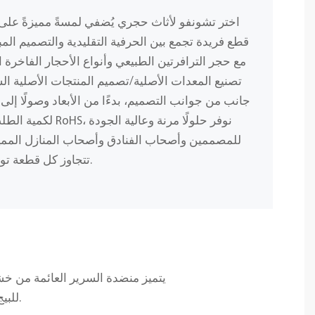
اختر تشونفو لأثاث حجري يُضفي لمسةً مميزةً ع
قطع فريدة تجمع بين الحرفية التقليدية والتصميم المبت
مع حجر الترافرتين الطبيعي وأنواع الأحجار الفاخرة ا
تصنيع المعدات الأصلية/تصميم المنتجات الأصلية ا
جانب من جوانب التصميم، بدءًا من الأبعاد وصولًا إلى 
لكمية الطلب، وباستخد
للمصممين وأصحاب الفنادق وأصحاب المنازل المميز
تتجاوز كل قطعة توقعاتك من حيث الجمال والمتانة.
يتميز منضدة السرير العائمة من خ
للبيج مع خشب فاتح، وهي مثالية لغرف النوم والمداخل ذات الطابع البسيط.