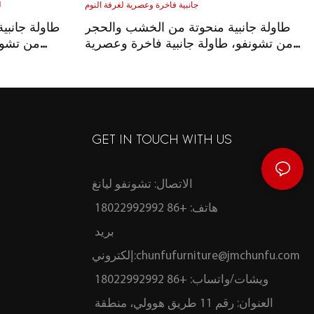
طاولة جانبية منحوتة من الخشب والحجر
طاولة جانبي
من تشونفو، طاولة جانبية فاخرة وعصرية
من تشون
لغرفة النوم
GET IN TOUCH WITH US
الاتصال: تشونفو ليانغ
هاتف: +86 18022992992
بريد
chunfufurniture@jmchunfu.com
إلكتروني:
ويشات/واتساب: +86 18022992992
العنوان: رقم 11 طريق هوولي، منطقة