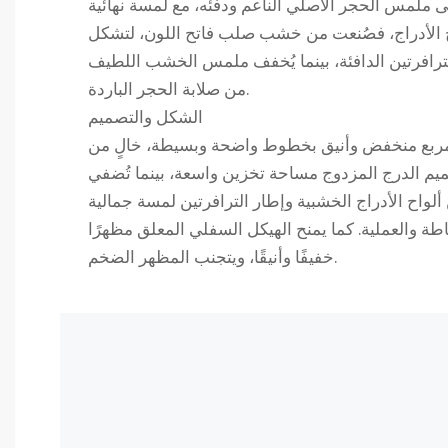
ى ملمس الحجر الأصلي الناعم ودفئه، مع لمسة نهائية
اح الأدراج، فصُنعت من خشب صلب فاتح اللون، لتشكل
لترافرتين الدافئة، بينما يُخفف ملمس الخشب اللطيف
من صلابة الحجر الباردة.
الشكل والتصميم
م مربع منخفض وأنيق بخطوط واضحة وبسيطة، خالٍ من
يم الدرج المزدوج مساحة تخزين واسعة، بينما تُضفي
ألواح الأدراج الخشبية وإطار الترافرتين لمسة جمالية
طة والعملية. كما يمنح الهيكل السفلي المعلق مظهرًا
خفيفًا وأنيقًا، ويتجنب المظهر الضخم.