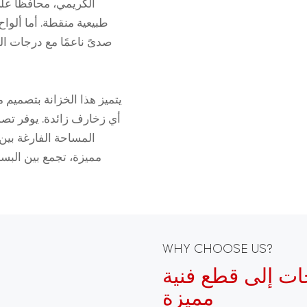
الكريمي، محافظًا عل
طبيعية منقطة. أما ألو
صدىً ناعمًا مع درجات ا
يتميز هذا الخزانة بتصمي
أي زخارف زائدة. يوفر تصم
المساحة الفارغة بين 
مميزة، تجمع بين البسا
WHY CHOOSE US?
ات إلى قطع فنية
مميزة