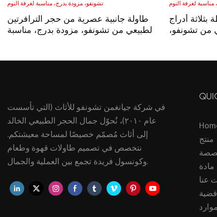
بثلاثة أدراج
طاولة جانبية عصرية من حجر الترافرتين
ي من تشونفو،
الطبيعي من تشونفو، مزودة بدرج، مناسبة
 لغرفة النوم
لغرفة النوم
QUI
في شركة جيانغمن تشونفو للأثاث (التي تأسست
عام ٢٠١٠)، نُحوّل جمال الحجر الطبيعي الخالد
Hom
إلى أثاث مُصمّم خصيصًا لمساحة معيشتكم.
منتج
نتخصص في تصميم طاولات قهوة وطعام
صصة
وكونسول فريدة تجمع بين العملية والجمال.
مادة
 عنا
قضية
موارد