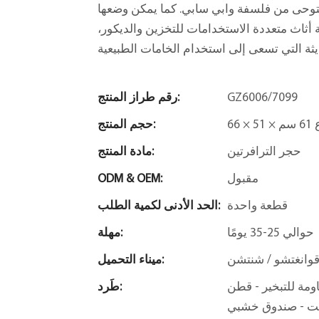
مستوحى من فلسفة وابي سابي. كما يمكن وضعها
أثاث متعددة الاستخدامات للتخزين والديكور،
GZ6006/7099
رقم طراز المنتج:
6 سم
حجم المنتج:
حجر الترافرتين
مادة المنتج:
مقبول
ODM & OEM:
قطعة واحدة
الحد الأدنى لكمية الطلب:
حوالي 25-35 يومًا
مهلة:
وانغتشو / شنتشن
ميناء التحميل:
EP - غلاف فقاعي - واقيات زوايا
طَرد:
فت - صندوق خشبي