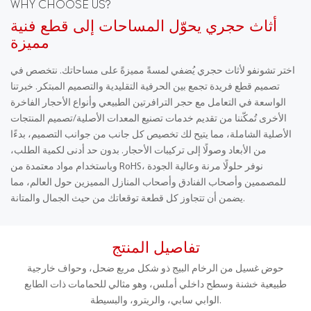
WHY CHOOSE US?
أثاث حجري يحوّل المساحات إلى قطع فنية
مميزة
اختر تشونفو لأثاث حجري يُضفي لمسةً مميزةً على مساحاتك. نتخصص في
تصميم قطع فريدة تجمع بين الحرفية التقليدية والتصميم المبتكر. خبرتنا
الواسعة في التعامل مع حجر الترافرتين الطبيعي وأنواع الأحجار الفاخرة
الأخرى تُمكّننا من تقديم خدمات تصنيع المعدات الأصلية/تصميم المنتجات
الأصلية الشاملة، مما يتيح لك تخصيص كل جانب من جوانب التصميم، بدءًا
من الأبعاد وصولًا إلى تركيبات الأحجار. بدون حد أدنى لكمية الطلب،
وباستخدام مواد معتمدة من RoHS، نوفر حلولًا مرنة وعالية الجودة
للمصممين وأصحاب الفنادق وأصحاب المنازل المميزين حول العالم، مما
يضمن أن تتجاوز كل قطعة توقعاتك من حيث الجمال والمتانة.
تفاصيل المنتج
حوض غسيل من الرخام البيج ذو شكل مربع ضحل، وحواف خارجية
طبيعية خشنة وسطح داخلي أملس، وهو مثالي للحمامات ذات الطابع
الوابي سابي، والريترو، والبسيطة.