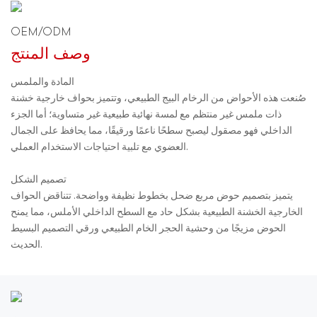
OEM/ODM
وصف المنتج
المادة والملمس
صُنعت هذه الأحواض من الرخام البيج الطبيعي، وتتميز بحواف خارجية خشنة
ذات ملمس غير منتظم مع لمسة نهائية طبيعية غير متساوية؛ أما الجزء
الداخلي فهو مصقول ليصبح سطحًا ناعمًا ورقيقًا، مما يحافظ على الجمال
العضوي مع تلبية احتياجات الاستخدام العملي.
تصميم الشكل
يتميز بتصميم حوض مربع ضحل بخطوط نظيفة وواضحة. تتناقض الحواف
الخارجية الخشنة الطبيعية بشكل حاد مع السطح الداخلي الأملس، مما يمنح
الحوض مزيجًا من وحشية الحجر الخام الطبيعي ورقي التصميم البسيط
الحديث.