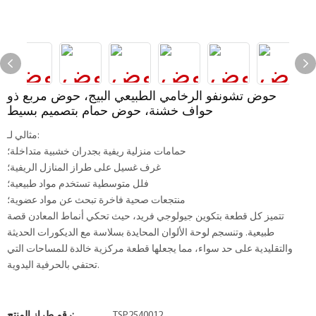
حوض تشونفو الرخامي الطبيعي البيج، حوض مربع ذو
حواف خشنة، حوض حمام بتصميم بسيط
مثالي لـ:
حمامات منزلية ريفية بجدران خشبية متداخلة؛
غرف غسيل على طراز المنازل الريفية؛
فلل متوسطية تستخدم مواد طبيعية؛
منتجعات صحية فاخرة تبحث عن مواد عضوية؛
تتميز كل قطعة بتكوين جيولوجي فريد، حيث تحكي أنماط المعادن قصة
طبيعية. وتنسجم لوحة الألوان المحايدة بسلاسة مع الديكورات الحديثة
والتقليدية على حد سواء، مما يجعلها قطعة مركزية خالدة للمساحات التي
تحتفي بالحرفية اليدوية.
TSP2540012
رقم طراز المنتج: