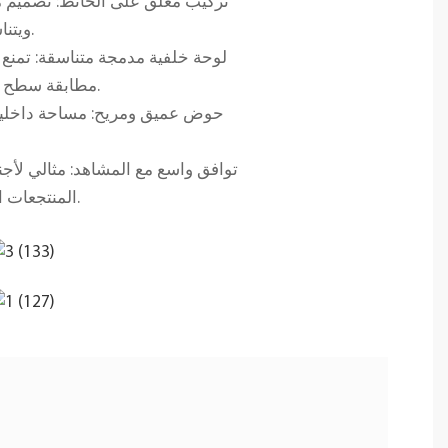
تركيب معلق على الحائط: تصميم م
ويتناسب تمامًا مع صنبور عتيق من النحاس الأصفر بثلاثة ثقوب كما هو موضح.
لوحة خلفية مدمجة متناسقة: تمنع ا
مطابقة سطح العمل بشكل إضافي، كما توفر نسيجًا حجريًا موحدًا وأنيقًا لمساحة الغسيل بأكملها.
حوض عميق ومريح: مساحة داخلية م
توافق واسع مع المشاهد: مثالي لأجن
المنتجعات الفاخرة، والشقق الفاخرة، ومشاريع تجديد حمامات المنتجعات الصحية التجارية.