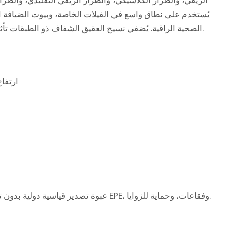
الريفي، والطراز الكلاسيكي، والطراز الريفي التقليدي، والطرا
يُستخدم على نطاق واسع في الفيلات الخاصة، وبيوت الضيافة ا
الصحية الراقية. يُضفي نسيج العقيق الشفاف ذو الطبقات تأثيرًا ناعمًا ودافئًا لامعًا، لا يُضاهى بالرخام العادي.
40 × 30 × ارتفاع 0
ق
عبوة تصدير قياسية دولية بدون تبخير، معززة بقطن EPE، وفقاعات، وحماية للزوايا.