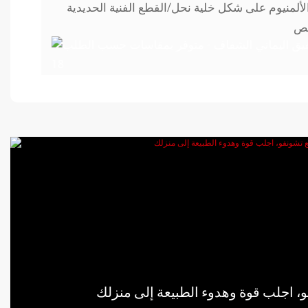
ألمنيوم على شكل خلية نحل/القطع الفنية الحديدية