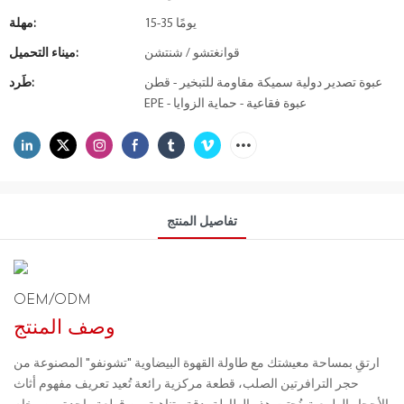
15-35 يومًا
مهلة:
قوانغتشو / شنتشن
ميناء التحميل:
عبوة تصدير دولية سميكة مقاومة للتبخير - قطن
طَرد:
EPE - عبوة فقاعية - حماية الزوايا
تفاصيل المنتج
OEM/ODM
وصف المنتج
ارتقِ بمساحة معيشتك مع طاولة القهوة البيضاوية "تشونفو" المصنوعة من
حجر الترافرتين الصلب، قطعة مركزية رائعة تُعيد تعريف مفهوم أثاث