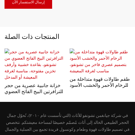
إرسال الاستفسار الآن
المنتجات ذات الصلة
طقم طاولات قهوة متداخلة من
الرخام الأحمر والخشب الأسود
خزانة جانبية عصرية من حجر
بتصميم عصري فاخر من
الترافرتين البيج الفاتح العضوي
تشونفو، مناسب لغرفة
من تشونفو، بقاعدة خشبية
المعيشة
وأرفف تخزين مفتوحة، مناسبة
لغرفة المعيشة أو المدخل
في شركة جيانغمن تشونفو للأثاث (التي تأسست عام ٢٠١٠)، نُحوّل جمال
الحجر الطبيعي الخالد إلى أثاث مُصمّم خصيصًا لمساحة معيشتكم. نتخصص
في تصميم طاولات قهوة وطعام وكونسول فريدة تجمع بين العملية والجمال.