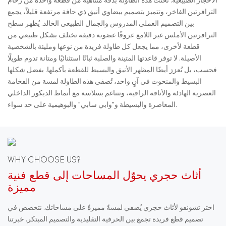
الأحجار الطبيعية. نُحتت هذه الطاولة بدقة متناهية من قطعة واحدة من رخام
الترافرتين الفاخر، وتتميز بتصميم بيضاوي أنيق ذي حافة مرتفعة قليلاً، يجمع
بين التصميم العملي المدروس والجمال الطبيعي الخالد. يُظهر سطح
الترافرتين الأملس غير اللامع عروقًا عضوية دقيقة تختلف بشكل طبيعي من
قطعة لأخرى، مما يجعل كل طاولة فريدة من نوعها ومليئة بالشخصية
الأصيلة. لا توفر قاعدتها المتينة والصلبة ثباتًا استثنائيًا ومتانة تدوم طويلًا
فحسب، بل تُعزز أيضًا المظهر الأنيق والبسيط للقطعة بأكملها. بفضل شكلها
البسيط والمنحوت في آنٍ واحد، تُضفي هذه الطاولة لمسة من الفخامة
العصرية الهادئة والأناقة الراقية، وتتناغم بسلاسة مع أنماط الديكور الداخلي
المعاصرة والبسيطة و"وابي سابي" والبوهيمية على حد سواء.
WHY CHOOSE US?
أثاث حجري يحوّل المساحات إلى قطع فنية
مميزة
اختر تشونفو لأثاث حجري يُضفي لمسةً مميزةً على مساحاتك. نتخصص في
تصميم قطع فريدة تجمع بين الحرفية التقليدية والتصميم المبتكر. خبرتنا