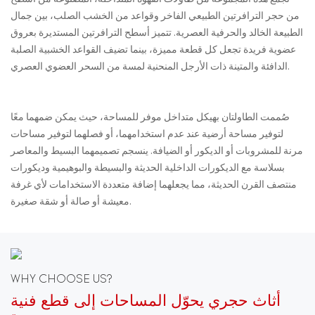
من حجر الترافرتين الطبيعي الفاخر وقواعد من الخشب الصلب، بين جمال
الطبيعة الخالد والحرفية العصرية. تتميز أسطح الترافرتين المستديرة بعروق
عضوية فريدة تجعل كل قطعة مميزة، بينما تضيف القواعد الخشبية الصلبة
الدافئة والمتينة ذات الأرجل المنحنية لمسة من السحر العضوي العصري.
صُممت الطاولتان بهيكل متداخل موفر للمساحة، حيث يمكن ضمهما معًا
لتوفير مساحة أرضية عند عدم استخدامهما، أو فصلهما لتوفير مساحات
مرنة للمشروبات أو الديكور أو الضيافة. ينسجم تصميمهما البسيط والمعاصر
بسلاسة مع الديكورات الداخلية الحديثة والبسيطة والبوهيمية وديكورات
منتصف القرن الحديثة، مما يجعلهما إضافة متعددة الاستخدامات لأي غرفة
معيشة أو صالة أو شقة صغيرة.
WHY CHOOSE US?
أثاث حجري يحوّل المساحات إلى قطع فنية