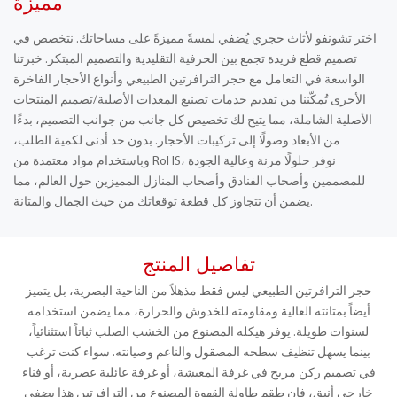
مميزة
اختر تشونفو لأثاث حجري يُضفي لمسةً مميزةً على مساحاتك. نتخصص في
تصميم قطع فريدة تجمع بين الحرفية التقليدية والتصميم المبتكر. خبرتنا
الواسعة في التعامل مع حجر الترافرتين الطبيعي وأنواع الأحجار الفاخرة
الأخرى تُمكّننا من تقديم خدمات تصنيع المعدات الأصلية/تصميم المنتجات
الأصلية الشاملة، مما يتيح لك تخصيص كل جانب من جوانب التصميم، بدءًا
من الأبعاد وصولًا إلى تركيبات الأحجار. بدون حد أدنى لكمية الطلب،
وباستخدام مواد معتمدة من RoHS، نوفر حلولًا مرنة وعالية الجودة
للمصممين وأصحاب الفنادق وأصحاب المنازل المميزين حول العالم، مما
يضمن أن تتجاوز كل قطعة توقعاتك من حيث الجمال والمتانة.
تفاصيل المنتج
حجر الترافرتين الطبيعي ليس فقط مذهلاً من الناحية البصرية، بل يتميز
أيضاً بمتانته العالية ومقاومته للخدوش والحرارة، مما يضمن استخدامه
لسنوات طويلة. يوفر هيكله المصنوع من الخشب الصلب ثباتاً استثنائياً،
بينما يسهل تنظيف سطحه المصقول والناعم وصيانته. سواء كنت ترغب
في تصميم ركن مريح في غرفة المعيشة، أو غرفة عائلية عصرية، أو فناء
خارجي أنيق، فإن طقم طاولة القهوة المصنوع من الترافرتين هذا يضفي