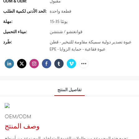
مقبول
ODM & OEM:
قطعة واحدة
الحد الأدنى لكمية الطلب:
15-35 يومًا
مهلة:
قوانغتشو / شنتشن
ميناء التحميل:
عبوة تصدير دولية سميكة مقاومة للتبخير - قطن
طَرد:
EPE - عبوة فقاعية - حماية الزوايا
تفاصيل المنتج
OEM/ODM
وصف المنتج
تجمع هذه المجموعة من طاولات القهوة المتداخلة، المصنوعة من أسطح