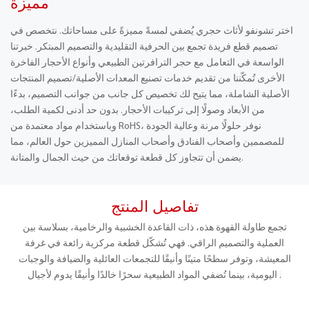
مميزة
اختر تشونفو لأثاث حجري يُضفي لمسةً مميزةً على مساحاتك. نتخصص في
تصميم قطع فريدة تجمع بين الحرفية التقليدية والتصميم المبتكر. خبرتنا
الواسعة في التعامل مع حجر الترافرتين الطبيعي وأنواع الأحجار الفاخرة
الأخرى تُمكّننا من تقديم خدمات تصنيع المعدات الأصلية/تصميم المنتجات
الأصلية الشاملة، مما يتيح لك تخصيص كل جانب من جوانب التصميم، بدءًا
من الأبعاد وصولًا إلى تركيبات الأحجار. بدون حد أدنى لكمية الطلب،
وباستخدام مواد معتمدة من RoHS، نوفر حلولًا مرنة وعالية الجودة
للمصممين وأصحاب الفنادق وأصحاب المنازل المميزين حول العالم، مما
يضمن أن تتجاوز كل قطعة توقعاتك من حيث الجمال والمتانة.
تفاصيل المنتج
تجمع طاولة القهوة هذه، ذات القاعدة الخشبية والرخامية، بسلاسة بين
العملية والتصميم الراقي. فهي تُشكّل قطعة مركزية رائعة في غرفة
المعيشة، وتوفر سطحًا متينًا وأنيقًا للتجمعات العائلية والضيافة والوجبات
.
اليومية، بينما تُضفي المواد الطبيعية سحرًا خالدًا وأنيقًا يدوم لأجيال