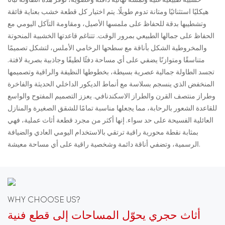
خشبية طبيعية غنية ولمسة نهائية دافئة وعضوية، توفر هذه الطاولة ثباتًا
هيكليًا استثنائيًا ومتانة تدوم طويلًا. يتم اختيار كل قطعة خشب بعناية فائقة
وتشطيبها بدقة للحفاظ على ملمسها الأصيل، ومقاومة التآكل اليومي مع
الحفاظ على جمالها الطبيعي بمرور الوقت. تتناغم قاعدتها الخشبية المنحوتة
والمخروطية الشكل بأناقة مع سطحها الرخامي الأملس، لتشكل تصميمًا
متناسقًا ومتوازنًا يضفي على أي مساحة دفئًا لطيفًا وجاذبية بصرية لافتة.
تجسد الطاولة جمالية عصرية بسيطة، بخطوطها النظيفة والراقية وتصميمها
المنخفض الذي ينسجم بسلاسة مع أنماط الديكور الداخلي الحديثة والفاخرة
وطراز منتصف القرن والطراز الاسكندنافي. يعزز التصميم المفتوح والواسع
للقاعدة الشعور بالرحابة، مما يجعلها مناسبة تمامًا للشقق الصغيرة والمنازل
العائلية الفسيحة على حد سواء. إنها أكثر من مجرد قطعة أثاث عملية، فهي
بمثابة نقطة محورية راقية ترتقي بالاستخدام اليومي العادي والضيافة
الرسمية، وتضفي أناقة دائمة وشخصية راقية على أي مساحة معيشة.
WHY CHOOSE US?
أثاث حجري يحوّل المساحات إلى قطع فنية