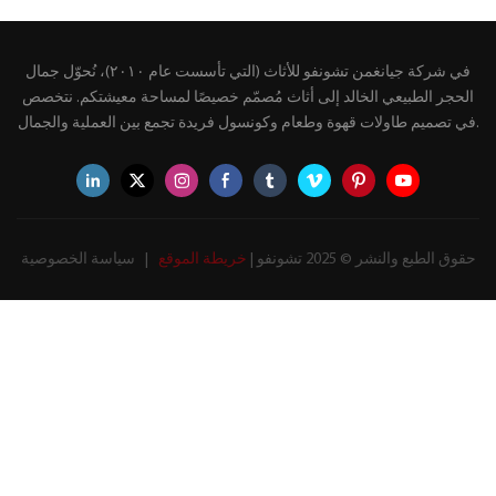
تشونفو، مناسب لغرفة
من تشونفو، بقاعدة خشبية
المعيشة
وأرفف تخزين مفتوحة، مناسبة
لغرفة المعيشة أو المدخل
في شركة جيانغمن تشونفو للأثاث (التي تأسست عام ٢٠١٠)، نُحوّل جمال
الحجر الطبيعي الخالد إلى أثاث مُصمّم خصيصًا لمساحة معيشتكم. نتخصص
في تصميم طاولات قهوة وطعام وكونسول فريدة تجمع بين العملية والجمال.
حقوق الطبع والنشر © 2025 تشونفو |
خريطة الموقع
|
سياسة الخصوصية