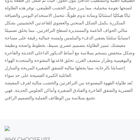
الطبيعية الغنية والتشطيب الدافئ بلون الجوز، حيث تم صقل كل قطعة يدويًا
لتمنحها نعومة مخملية، مما يبرز جمال الخشب الطبيعي، توفر هذه الطاولة
ثباتًا هيكليًا استثنائيًا ومتانة تدوم طويلًا، تتحمل الاستخدام اليومي والضيافة
المتكررة. يكمل الشكل المنحني والعضوي للقاعدتين الخشبيتين بشكل
مثالي الحواف الناعمة والمستديرة لسطح الترافرتين، مما يخلق تصميمًا
انسيابيًا سلسًا يضفي الدفء والملمس ولمسة جمالية رقيقة على مساحة
معيشتك. تتميز الطاولة بتصميم عصري بسيط، بخطوط واضحة ونظيفة
وشكل منخفض ينسجم بسلاسة مع أنماط الديكور الداخلي الحديثة والفاخرة
والبوهيمية وطراز منتصف القرن. تخلق قاعدتها المفتوحة والمتجددة الهواء
إحساسًا بالرحابة، مما يجعلها مثالية للشقق الصغيرة المريحة والمنازل
العائلية الكبيرة الفسيحة على حد سواء.
تُعد طاولة القهوة المصنوعة من الترافرتين والخشب مثالية لغرف المعيشة
العصرية والشقق الفاخرة والفنادق الصغيرة وأماكن الجلوس الحديثة، فهي
تجمع بسلاسة بين الوظائف العملية والتصميم الراقي.