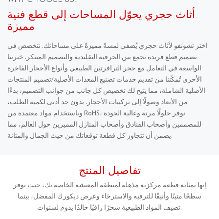
WHY CHOOSE US?
أثاث حجري يحوّل المساحات إلى قطع فنية
مميزة
اختر تشونفو لأثاث حجري يُضفي لمسةً مميزةً على مساحاتك. نتخصص في
تصميم قطع فريدة تجمع بين الحرفية التقليدية والتصميم المبتكر. خبرتنا
الواسعة في التعامل مع حجر الترافرتين الطبيعي وأنواع الأحجار الفاخرة
الأخرى تُمكّننا من تقديم خدمات تصنيع المعدات الأصلية/تصميم المنتجات
الأصلية الشاملة، مما يتيح لك تخصيص كل جانب من جوانب التصميم، بدءًا
من الأبعاد وصولًا إلى تركيبات الأحجار. بدون حد أدنى لكمية الطلب،
وباستخدام مواد معتمدة من RoHS، نوفر حلولًا مرنة وعالية الجودة
للمصممين وأصحاب الفنادق وأصحاب المنازل المميزين حول العالم، مما
يضمن أن تتجاوز كل قطعة توقعاتك من حيث الجمال والمتانة.
تفاصيل المنتج
إنها بمثابة قطعة مركزية مذهلة لمنطقة المعيشة الخاصة بك، حيث توفر
سطحًا متينًا وأنيقًا للترفيه والاسترخاء وعرض ديكورك المفضل، بينما
تضيف المواد الطبيعية سحرًا راقيًا خالدًا يدوم لسنوات.