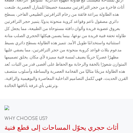
ارتقِ بمساحة معيشتك مع طاولة القهوة الدائرية "تشونفو" الرائعة، قطعة
أثاث فاخرة من حجر الترافرتين مصممة خصيصًا للمنازل العصرية. صُنعت
هذه الطاولة ببراعة فائقة من رخام الترافرتين الطبيعي الفاخر، بسطح
دائري مصقول ناعم وقواعد كروية منحوتة يدويًا. يتميز حجر الترافرتين
بعروق عضوية فريدة وألوان دافئة مستوحاة من الطبيعة، مما يجعل كل
طاولة تحفة فنية فريدة من نوعها، بينما يضمن هيكلها الحجري الصلب متانة
استثنائية واستخدامًا طويل الأمد. تتميز هذه الطاولة بسطح دائري بسيط
مدعوم بثلاث قواعد كروية منحوتة من حجر الترافرتين، مما يضفي عليها
مظهرًا عصريًا جريئًا يضيف لمسة فنية مميزة لأي مكان. يخلق تصميمها
المتوازن شعورًا بالخفة والرحابة مع الحفاظ على أقصى قدر من الثبات. تُعد
هذه الطاولة مزيجًا مثاليًا من الفخامة العصرية والبساطة وأسلوب منتصف
القرن الحديث، فهي تُكمل التصاميم الداخلية المعاصرة والبوهيمية والراقية،
وترتقي بأي غرفة بأناقتها الخالدة.
WHY CHOOSE US?
أثاث حجري يحوّل المساحات إلى قطع فنية