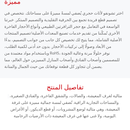
مميزة
اختر تشونفو لأثاث حجري يُضفي لمسةً مميزةً على مساحاتك. نتخصص في
تصميم قطع فريدة تجمع بين الحرفية التقليدية والتصميم المبتكر. خبرتنا
الواسعة في التعامل مع حجر الترافرتين الطبيعي وأنواع الأحجار الفاخرة
الأخرى تُمكّننا من تقديم خدمات تصنيع المعدات الأصلية/تصميم المنتجات
الأصلية الشاملة، مما يتيح لك تخصيص كل جانب من جوانب التصميم، بدءًا
من الأبعاد وصولًا إلى تركيبات الأحجار. بدون حد أدنى لكمية الطلب،
وباستخدام مواد معتمدة من RoHS، نوفر حلولًا مرنة وعالية الجودة
للمصممين وأصحاب الفنادق وأصحاب المنازل المميزين حول العالم، مما
يضمن أن تتجاوز كل قطعة توقعاتك من حيث الجمال والمتانة.
تفاصيل المنتج
مثالية لغرف المعيشة، والصالات، والشقق الفاخرة، والفنادق الصغيرة،
والمساحات التجارية الراقية. تُضفي لمسة جمالية مميزة على غرفة
المعيشة، وهي مثالية لوضع المشروبات، أو قطع الديكور، أو الأغراض
اليومية، ولا غنى عنها في غرف المعيشة ذات الأرضيات الرخامية.