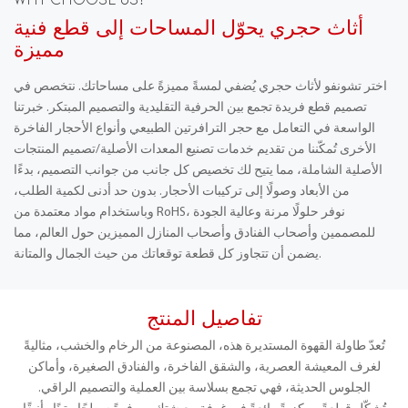
WHY CHOOSE US?
أثاث حجري يحوّل المساحات إلى قطع فنية
مميزة
اختر تشونفو لأثاث حجري يُضفي لمسةً مميزةً على مساحاتك. نتخصص في
تصميم قطع فريدة تجمع بين الحرفية التقليدية والتصميم المبتكر. خبرتنا
الواسعة في التعامل مع حجر الترافرتين الطبيعي وأنواع الأحجار الفاخرة
الأخرى تُمكّننا من تقديم خدمات تصنيع المعدات الأصلية/تصميم المنتجات
الأصلية الشاملة، مما يتيح لك تخصيص كل جانب من جوانب التصميم، بدءًا
من الأبعاد وصولًا إلى تركيبات الأحجار. بدون حد أدنى لكمية الطلب،
وباستخدام مواد معتمدة من RoHS، نوفر حلولًا مرنة وعالية الجودة
للمصممين وأصحاب الفنادق وأصحاب المنازل المميزين حول العالم، مما
يضمن أن تتجاوز كل قطعة توقعاتك من حيث الجمال والمتانة.
تفاصيل المنتج
تُعدّ طاولة القهوة المستديرة هذه، المصنوعة من الرخام والخشب، مثاليةً
لغرف المعيشة العصرية، والشقق الفاخرة، والفنادق الصغيرة، وأماكن
الجلوس الحديثة، فهي تجمع بسلاسة بين العملية والتصميم الراقي.