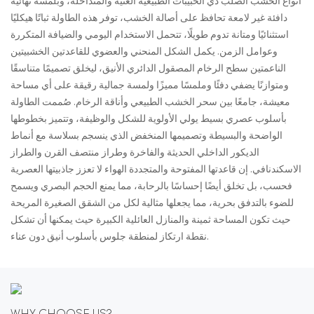
أنواع الخشب الصلب ذي الحبيبات الطبيعية الغنية والمتداخلة، وبلمسة نهائية
دافئة غير لامعة تحافظ على أصالة الخشب، توفر هذه الطاولة ثباتًا هيكليًا
استثنائيًا ومتانة تدوم طويلًا، تتحمل الاستخدام اليومي والضيافة المتكررة
وعوامل الزمن. يكمل الشكل المنحني والعضوي للقاعدتين الخشبيتين
الناعمتين سطح الرخام المصقول الدائري الأنيق، ليخلق تصميمًا متناسقًا
ومتوازنًا يضفي دفئًا وملمسًا مميزًا ولمسة جمالية رقيقة على أي مساحة
معيشة، جامعًا بين سحر الخشب الطبيعي وأناقة الرخام. صُممت الطاولة
بأسلوب عصري بسيط يولي الأولوية للشكل والوظيفة، وتتميز بخطوطها
الواضحة والبسيطة وتصميمها المنخفض الذي ينسجم بسلاسة مع أنماط
الديكور الداخلي الحديثة والفاخرة وطراز منتصف القرن والطراز
الاسكندنافي. إن قاعدتها المفتوحة والمتجددة الهواء لا تعزز جاذبيتها العصرية
فحسب، بل تخلق أيضًا إحساسًا بالرحابة، مما يمنع الحجم البصري ويسمح
للضوء بالتدفق بحرية، مما يجعلها مثالية لكل من الشقق الصغيرة المريحة
حيث تكون المساحة ثمينة والمنازل العائلية الكبيرة حيث يمكنها أن تشكل
نقطة ارتكاز لمنطقة جلوس بأسلوب أنيق دون عناء.