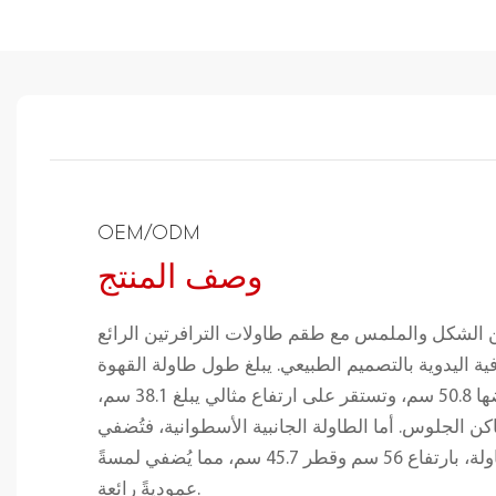
OEM/ODM
وصف المنتج
ن الشكل والملمس مع طقم طاولات الترافرتين الرائع
ة اليدوية بالتصميم الطبيعي. يبلغ طول طاولة القهوة
البيضاوية 101.6 سم وعرضها 50.8 سم، وتستقر على ارتفاع مثالي يبلغ 38.1 سم،
كن الجلوس. أما الطاولة الجانبية الأسطوانية، فتُضفي
لمسةً أنيقةً على الطاولة، بارتفاع 56 سم وقطر 45.7 سم، مما يُضفي لمسةً
عموديةً رائعة.