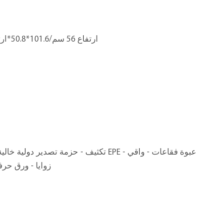
45.7*ارتفاع 56 سم/101.6*50.8*ارتفاع 38.1 سم
ق
تكثيف - حزمة تصدير دولية خالية من التبخير - ق
زوايا - ورق ح