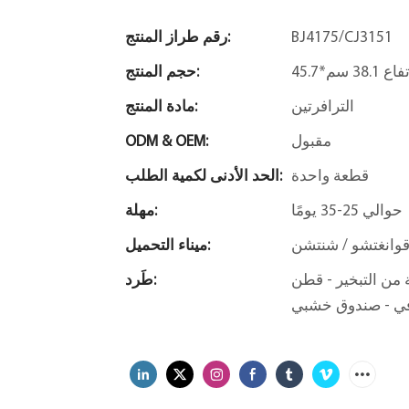
BJ4175/CJ3151
رقم طراز المنتج:
حجم المنتج:
الترافرتين
مادة المنتج:
مقبول
ODM & OEM:
قطعة واحدة
الحد الأدنى لكمية الطلب:
حوالي 25-35 يومًا
مهلة:
وانغتشو / شنتشن
ميناء التحميل:
طن EPE - عبوة فقاعات - واقي
طَرد:
رفي - صندوق خشبي