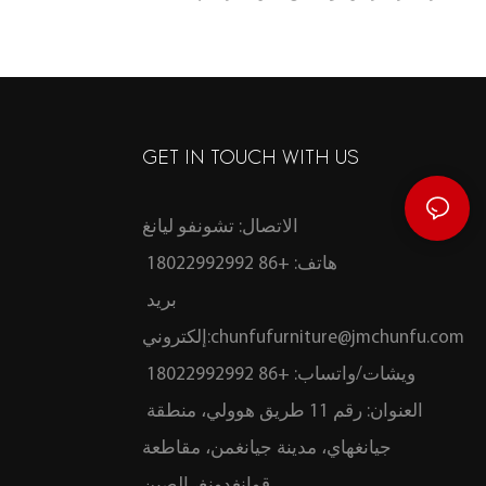
لغرفة المعيشة ومنطقة الجلوس.
GET IN TOUCH WITH US
الاتصال: تشونفو ليانغ
هاتف: +86 18022992992
بريد
chunfufurniture@jmchunfu.com
إلكتروني:
ويشات/واتساب: +86 18022992992
العنوان: رقم 11 طريق هوولي، منطقة
جيانغهاي، مدينة جيانغمن، مقاطعة
قوانغدونغ، الصين