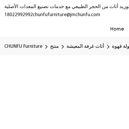
18022992992
chunfufurniture@jmchunfu.com
Home
لة قهوة
أثاث غرفة المعيشة
منتج
CHUNFU Furniture