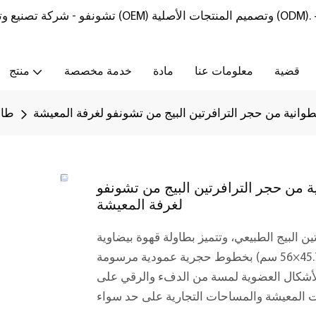
تشونفو - شركة تصنيع وتوريد أثاث من الحجر الطبيعي مع خدمات تصنيع المعدات الأصلية (OEM) وتصميم المنتجات الأصلية (ODM).
قضية
معلومات عنا
مادة
خدمة مخصصة
منتج
وانية من حجر الترافرتين البيج من تشونفو لغرفة المعيشة
طاو
ة من حجر الترافرتين البيج من تشونفو
لغرفة المعيشة
 البيج الطبيعي، وتتميز بطاولة قهوة بيضاوية
(101.6×50.8×38.1 سم) وطاولة جانبية أسطوانية (قطرها 45.7×56 سم) بخطوط حجرية عمودية مرسومة
الأشكال العضوية لمسة من الدفء والرقي على