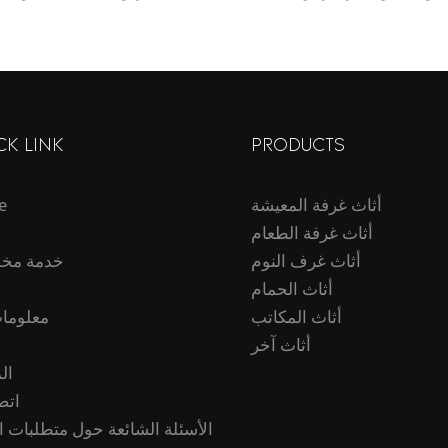
والخشب.
فاخر من تشونفو، مناسب لغ
CK LINK
PRODUCTS
أثاث غرفة المعيشة
e
أثاث غرفة الطعام
أثاث غرف النوم
خدمة مخ
أثاث الحمام
أثاث المكاتب
معلومات
أثاث آخر
ال
اتص
الأسئلة الشائعة حول متطلبات ا