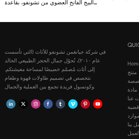
البيج الفاتح العضوي من تشونفو، بقاعدة
رفة المعيشة
خشبية وأرفف تخزين مفتوحة، مناسبة
لغرفة المعيشة أو المدخل
QUI
في شركة جيانغمن تشونفو للأثاث (التي تأسست
عام ٢٠١٠)، نُحوّل جمال الحجر الطبيعي الخالد
Hom
إلى أثاث مُصمّم خصيصًا لمساحة معيشتكم.
منتج
نتخصص في تصميم طاولات قهوة وطعام
صصة
وكونسول فريدة تجمع بين العملية والجمال.
مادة
 عنا
قضية
موارد
ل بنا
لعمل