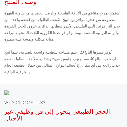
وصف المنتج
استمتع بمزيج متناغم من الأناقة الطبيعية والرقي العصري مع طاولة القهوة
المصنوعة من حجر الترافرتين البيج. صُنعت الطاولة من قطعة واحدة من
حجر الترافرتين البيج الطبيعي، ويُبرز سطحها الدائري عروق الحجر الفريدة
وألوانه الترابية الناعمة، بينما توفر قواعدها الكروية الثلاث المنحوتة ببراعة
متانة هيكلية ولمسة فنية مميزة.
يُوفر قطرها البالغ 120 سم مساحة سطحية واسعة للضيافة، بينما يُتيح
ارتفاعها البالغ 40 سم ترتيب جلوس مريح وجذاب. تُعدّ هذه الطاولة نقطة
جذب رائعة في أي مكان، إذ تُجسّد التوازن المثالي بين جمال الطبيعة الخام
والحرفية الراقية.
WHY CHOOSE US?
الحجر الطبيعي يتحول إلى فن وظيفي عبر
الأجيال