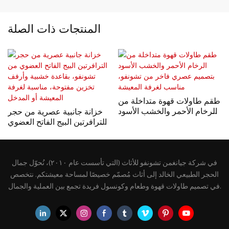
المنتجات ذات الصلة
طقم طاولات قهوة متداخلة من
الرخام الأحمر والخشب الأسود
خزانة جانبية عصرية من حجر
بتصميم عصري فاخر من
الترافرتين البيج الفاتح العضوي
تشونفو، مناسب لغرفة
من تشونفو، بقاعدة خشبية
المعيشة
وأرفف تخزين مفتوحة، مناسبة
لغرفة المعيشة أو المدخل
في شركة جيانغمن تشونفو للأثاث (التي تأسست عام ٢٠١٠)، نُحوّل جمال
الحجر الطبيعي الخالد إلى أثاث مُصمّم خصيصًا لمساحة معيشتكم. نتخصص
في تصميم طاولات قهوة وطعام وكونسول فريدة تجمع بين العملية والجمال.