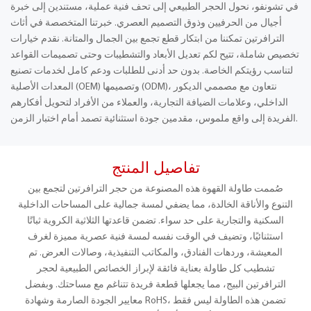
في تشونفو، نحول الحجر الطبيعي إلى تحف فنية عملية، مستندين إلى خبرة
أجيال من الحرفيين وذوق التصميم العصري. خبرتنا المتخصصة في أثاث
الترافرتين تمكننا من ابتكار قطع تجمع بين الجمال والمتانة. نقدم خيارات
تخصيص شاملة، تتيح لكم تعديل الأبعاد والتشطيبات وحتى تصميمات القواعد
لتناسب رؤيتكم الخاصة. بدون حد أدنى للطلبات ودعم كامل لخدمات تصنيع
المعدات الأصلية (OEM) وتصميمها (ODM)، نتعاون مع مصممي الديكور
الداخلي، وعلامات الضيافة التجارية، والعملاء من الأفراد لتحويل أفكارهم
الفريدة إلى واقع ملموس، مقدمين جودة استثنائية تصمد أمام اختبار الزمن.
تفاصيل المنتج
صُممت طاولة القهوة هذه المصنوعة من حجر الترافرتين لتجمع بين
التنوع والأناقة الخالدة، مما يضفي لمسة جمالية على المساحات الداخلية
السكنية والتجارية على حد سواء. تضمن قاعدتها الثلاثية الكروية ثباتًا
استثنائيًا، وتضيف في الوقت نفسه لمسة فنية عصرية مميزة لغرف
المعيشة، وردهات الفنادق، والمكاتب التنفيذية، وصالات العرض. تم
تشطيب كل طاولة بعناية فائقة لإبراز الخصائص الطبيعية لحجر
الترافرتين البيج، مما يجعلها قطعة فريدة تتناغم مع مساحتك. وبفضل
معايير الجودة الصارمة وشهادة RoHS، تضمن هذه الطاولة ليس فقط