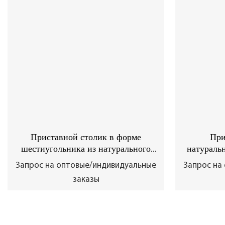
Приставной столик в форме
При
шестиугольника из натурального
натураль
оникса, расположенный друг над
из 
Запрос на оптовые/индивидуальные
Запрос на
другом.
заказы