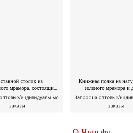
ставной столик из
Книжная полка из нату
ного мрамора, состоящий
зеленого мрамора и д
нескольких секций.
 оптовые/индивидуальные
Запрос на оптовые/инди
заказы
заказы
О Чуньфу