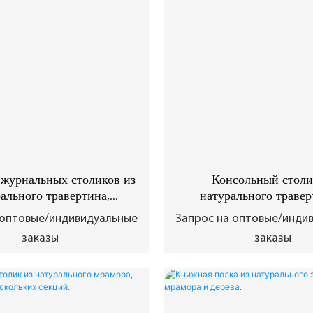
журнальных столиков из
Консольный столи
ального травертина,
натурального травер
дрический каменный
рифленой поверхн
 оптовые/индивидуальные
Запрос на оптовые/инди
омплект столов.
заказы
заказы