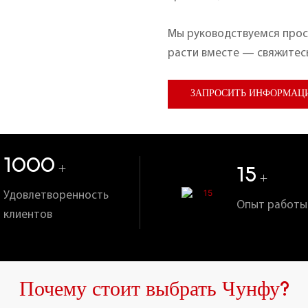
Мы руководствуемся прос
расти вместе — свяжитесь
ЗАПРОСИТЬ ИНФОРМАЦ
1000
+
15
+
Удовлетворенность
Опыт работы 
клиентов
Почему стоит выбрать Чунфу?