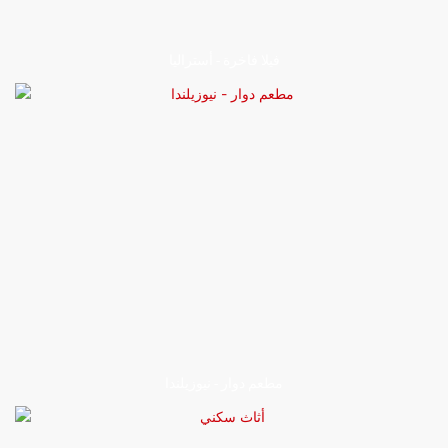
فيلا فاخرة - أستراليا
مطعم دوار - نيوزيلندا