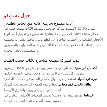
حول تشونفو
أثاث مصنوع بحرفية عالية من الحجر الطبيعي
منذ عام 2010، اكتسبت شركة جيانغمن تشونفو للأثاث سمعة طيبة في
مجال صناعة الأثاث الحجري بدقة متناهية. نتخصص في تحويل أجود أنواع
الأحجار الطبيعية والأخشاب الفاخرة إلى قطع أثاث وعناصر معمارية مصممة
حسب الطلب لعملاء من مختلف أنحاء العالم، ونخدم المقاولين والمطورين
والمصممين وتجار التجزئة.
قوتنا كشركة مصنعة مباشرة للأثاث حسب الطلب
التكامل الرأسي:
مصنعان في جيانغمن ويونفو (أكثر من 8000 متر مربع)
يتوليان كل شيء بدءًا من توريد الأحجار وحتى التصنيع الدقيق.
نستخدم أجود أنواع الأحجار الطبيعية والأخشاب الفاخرة.
خبرة في المواد:
نطاق عالمي، فهم محلي:
يحظى بثقة العملاء في جميع أنحاء أمريكا
الشمالية وأستراليا وأوروبا والشرق الأوسط
خدماتنا:
تصنيع المعدات الأصلية/تصميم المعدات الأصلية،
التعاون في
التصميم حسب الطلب،
تنفيذ الطلبات بالجملة