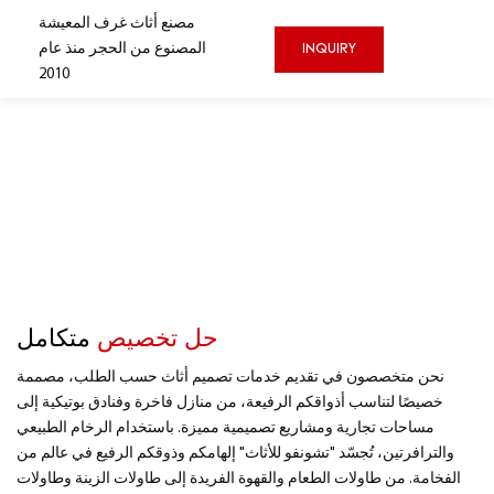
مصنع أثاث غرف المعيشة
المصنوع من الحجر
منذ عام
INQUIRY
2010
حل تخصيص
متكامل
نحن متخصصون في تقديم خدمات تصميم أثاث حسب الطلب، مصممة
خصيصًا لتناسب أذواقكم الرفيعة، من منازل فاخرة وفنادق بوتيكية إلى
مساحات تجارية ومشاريع تصميمية مميزة. باستخدام الرخام الطبيعي
والترافرتين، تُجسّد "تشونفو للأثاث" إلهامكم وذوقكم الرفيع في عالم من
الفخامة. من طاولات الطعام والقهوة الفريدة إلى طاولات الزينة وطاولات