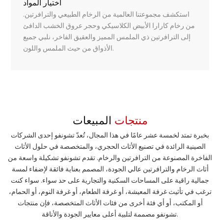
اختيار المواد
استكشف مجموعتنا العالمية من الرخام الطبيعي والترافرتين.
من رخام كارارا الأبيض الكلاسيكي وحجر عروق الخشب الدافئ
إلى الترافرتين ذي الملمس المميز والعقيق الفاخر، نلبي جميع
الأذواق من حيث الملمس واللون.
منتجات
المبيعات
بخبرة تمتد لخمسة عشر عامًا في هذا المجال، تُعدّ تشونفو إحدى الشركات
الصينية الرائدة في تصنيع الأثاث الحجري، والمتخصصة في حلول الأثاث
الفاخرة المصنوعة من الترافرتين والرخام.
تقدم تشونفو تشكيلة واسعة من
أثاث الرخام والترافرتين عالي الجودة، المصمم بعناية فائقة لإضفاء لمسة
جمالية راقية على المساحات السكنية والتجارية على حد سواء. سواء كنت
ترغب في تأثيث غرفة المعيشة، أو غرفة الطعام، أو غرفة النوم، أو الحمام،
أو المكتب، أو أي فئة أخرى من فئات الأثاث المتخصصة، فإن منتجات
تشونفو مصممة لتلبية أعلى معايير الجودة والأناقة.