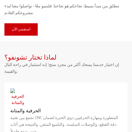
ننطلق من مبدأ بسيط: نجاحكم هو نجاحنا. فلننمو معًا - تواصلوا معنا لبدء
مشروعكم القادم.
استفسر الآن
لماذا تختار تشونفو؟
إن اختيار خدمتنا يمنحك أكثر من مجرد منتج؛ إنه استثمار في راحة البال
والقيمة.
الحرفية والمتانة
نجمع بين تقنية CNC المتطورة ومهارة الحرفيين ذوي الخبرة لضمان
دقة القطع، والوصلات السلسة، والتلميع المتقن. والنتيجة هي أثاث
متين يدوم طويلاً.